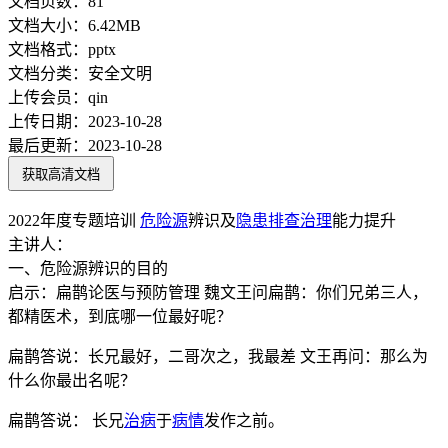
文档页数：
81
文档大小：
6.42MB
文档格式：
pptx
文档分类：
安全文明
上传会员：
qin
上传日期：
2023-10-28
最后更新：
2023-10-28
获取高清文档
2022年度专题培训
危险源
辨识及
隐患排查治理
能力提升
主讲人：
一、危险源辨识的目的
启示：扁鹊论医与预防管理 魏文王问扁鹊：你们兄弟三人，
都精医术，到底哪一位最好呢？
扁鹊答说：长兄最好，二哥次之，我最差 文王再问：那么为
什么你最出名呢？
扁鹊答说： 长兄
治病
于
病情
发作之前。