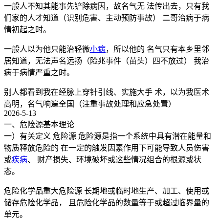
一般人不知其能事先铲除病因，故名气无 法传出去，只有我
们家的人才知道（识别危害、主动预防事故） 二哥治病于病
情初起之时。
一般人以为他只能治轻微
小病
，所以他的 名气只有本乡里邻
居知道，无法声名远扬（险兆事件（苗头）四不放过） 我治
病于病情严重之时。
别人都看到我在经脉上穿针引线、实施大手 术，以为我医术
高明，名气响遍全国（注重事故处理和应急处置）
2026-5-13
一、危险源基本理论
一）有关定义 危险源 危险源是指一个系统中具有潜在能量和
物质释放危险的 在一定的触发因素作用下可能导致人员伤害
或
疾病
、 财产损失、环境破坏或这些情况组合的根源或状
态。
危险化学品重大危险源 长期地或临时地生产、加工、使用或
储存危险化学品， 且危险化学品的数量等于或超过临界量的
单元。