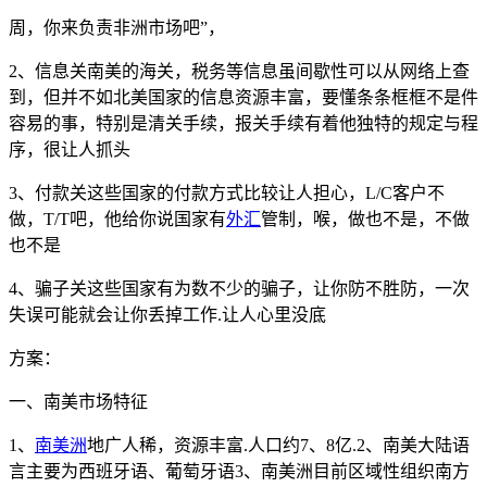
周，你来负责非洲市场吧”，
2、信息关南美的海关，税务等信息虽间歇性可以从网络上查
到，但并不如北美国家的信息资源丰富，要懂条条框框不是件
容易的事，特别是清关手续，报关手续有着他独特的规定与程
序，很让人抓头
3、付款关这些国家的付款方式比较让人担心，L/C客户不
做，T/T吧，他给你说国家有
外汇
管制，喉，做也不是，不做
也不是
4、骗子关这些国家有为数不少的骗子，让你防不胜防，一次
失误可能就会让你丢掉工作.让人心里没底
方案：
一、南美市场特征
1、
南美洲
地广人稀，资源丰富.人口约7、8亿.2、南美大陆语
言主要为西班牙语、葡萄牙语3、南美洲目前区域性组织南方