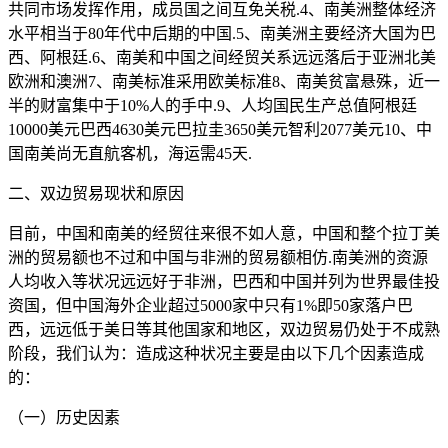
共同市场发挥作用，成员国之间互免关税.4、南美洲整体经济
水平相当于80年代中后期的中国.5、南美洲主要经济大国为巴
西、阿根廷.6、南美和中国之间经贸关系远远落后于亚洲北美
欧洲和澳洲7、南美标准采用欧美标准8、南美贫富悬殊，近一
半的财富集中于10%人的手中.9、人均国民生产总值阿根廷
10000美元巴西4630美元巴拉圭3650美元智利2077美元10、中
国南美尚无直航客机，海运需45天.
二、双边贸易现状和原因
目前，中国和南美的经贸往来很不如人意，中国和整个拉丁美
洲的贸易额也不过和中国与非洲的贸易额相仿.南美洲的资源
人均收入等状况远远好于非洲，巴西和中国并列为世界最佳投
资国，但中国海外企业超过5000家中只有1%即50家落户巴
西，远远低于美日等其他国家和地区，双边贸易仍处于不成熟
阶段，我们认为：造成这种状况主要是由以下几个因素造成
的：
（一）历史因素