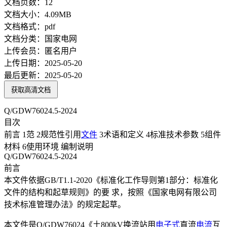
文档页数：
12
文档大小：
4.09MB
文档格式：
pdf
文档分类：
国家电网
上传会员：
匿名用户
上传日期：
2025-05-20
最后更新：
2025-05-20
获取高清文档
Q/GDW76024.5-2024
目次
前言 1范 2规范性引用
文件
3术语和定义 4标准技术参数 5组件
材料 6使用环境 编制说明
Q/GDW76024.5-2024
前言
本文件依据GB/T1.1-2020《标准化工作导则第1部分：标准化
文件的结构和起草规则》的要 求，按照《国家电网有限公司
技术标准管理办法》的规定起草。
本文件是Q/GDW76024《土800kV换流站用
电子式
直流
电流
互