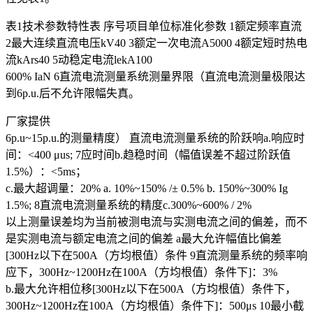
表1技术参数特性表 序号项目单位标准化参数 1额定频率直流
2最大连续直流电压kV40 3额定一次电流A5000 4额定短时热电
流kArs40 5动稳定电流lekA100
600% IaN 6直流电流测量系统测量界限（直流电流测量极限达
到6p.u.后不允许限幅失真。
厂家提供
6p.u~15p.u.的测量精度） 直流电流测量系统的阶跃响a.响应时
间：<400 μus; 7应时间b.趋稳时间（幅值误差不超过阶跃值
1.5%）：<5ms；
c.最大超调量：20% a. 10%~150% /± 0.5% b. 150%~300% Ig
1.5%; 8直流电流测量系统的精度c.300%~600% / 2%
以上测量误差均为当前被测电流与实测电流之间的偏差，而不
是实测电流与额定电流之间的偏差 a最大允许幅值比偏差
[300Hz以下在500A（方均根值）条件 9直流测量系统的频率响
应下，300Hz~1200Hz在100A（方均根值）条件下]：3%
b.最大允许相位移[300Hz以下在500A（方均根值）条件下，
300Hz~1200Hz在100A（方均根值）条件下]：500μs 10最小截