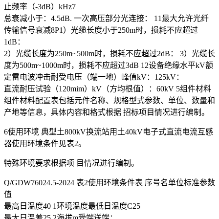
止频率（-3dB）kHz7
总衰减小于：4.5dB. 一次高压部分光连接： 11最大允许光纤
传输信号衰减8P1）光缆长度小于250m时，损耗不应超过
1dB：
2）光缆长度为250m~500m时，损耗不应超过2dB： 3）光缆长
度为500m~1000m时，损耗不应超过3dB 12设备绝缘水平kV额
定雷电波冲击耐受电压（端一地）峰值kV：125kV：
直流耐压试验（120mim）kV（方均根值）：60kV 5组件材料
组件材料配置表包括元件名称、规格型式参数、单位、数量和
产地等信息，具体内容和格式根据 招标项目情况进行编制。
6使用环境 典型土800kV换流站用土40kV电子式直流电流互感
器使用环境条件见表2。
特殊环境要求根据项 目情况进行编制。
Q/GDW76024.5-2024 表2使用环境条件表 序号名单位标准参数
值
最高日温度40 1环境温度最低日温度C25
最大日温差25 2海拔m受端送端：