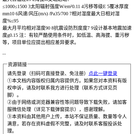
≤1000≤1500 3太阳辐射强度W/em²0.11 4污移等级E 5覆冰厚度
mm10 6风速/风压(m/s) /Pa35/700 7相对湿度最大日相对湿
度%≤95
最大月平均相对湿度90 8抗震设防烈度度7 9设计基本地震加速
度g0.15 注：有较严酷使用条件时，如低温、高海拔、重污秽
等，项目单位应提出相应差异要求。
...
资源链接
请先登录（扫码可直接登录、免注册）
点此一键登录
①本文档内容版权归属内容提供方。如果您对本资料有版
权申诉，请及时联系我方进行处理（联系方式详见页
脚）。
②由于网络或浏览器兼容性等问题导致下载失败，请加客
服微信处理（详见下载弹窗提示），感谢理解。
③本资料由其他用户上传，本站不保证质量、数量等令人
满意，若存在资料虚假不完整，请及时联系客服投诉处
理。