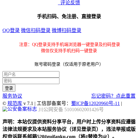
评论反馈
手机扫码、免注册、直接登录
QQ登录
微信扫码登录
微博扫码登录
注意：QQ登录支持手机端浏览器一键登录及扫码登录
微信仅支持手机扫码一键登录
账号密码登录（仅适用于原老用户）
服务协议
忘记密码？点此重置
©
规范库
v 7.1 | 工信部备案号：
蜀ICP备12020960号-11
|
川公网安备 51010602001426号
声明：本站仅提供资料分享平台，用户时上传分享资料应遵循
法律法规要求及本站服务协议（详见登录页），违法举报或版
权申诉联系邮箱520#guifanku.com（将#替换为@）。