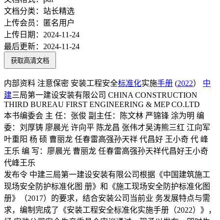
文档分类：
站长精选
上传会员：
匿名用户
上传日期：
2024-11-24
最后更新：
2024-11-24
获取高清文档
内部资料 注意保密 安装工程安全
标准化
实施
手册
(
2022
）
中
建
三局第一建设安装有限公司 CHINA CONSTRUCTION
THIRD BUREAU FIRST ENGINEERING & MEP CO.LTD
本书编委会 主 任：张俊 副主任：陈文林 严锦锋 涂为明 编
委：刘厚铸 廖晨光 许向平 陈龙昌 张伟才吴涛熊三红 江向军
叶重阳 杨 硕 曹丽龙 任春雷高强孙天祥 代昌好 王小奇 代 峰
王乐 编 写：廖晨光 曹丽龙 任春雷高强孙天祥代昌好王小奇
代峰王乐
发布令 中建三局第一建设安装有限公司根据《中国建筑施工
现场安全防护标准化图 册》和《施工现场安全防护标准化图
册》（2017）的要求，结合安装公司当前业 务发展特点与需
求，编制完成了《安装工程安全标准化实施手册（2022）》，