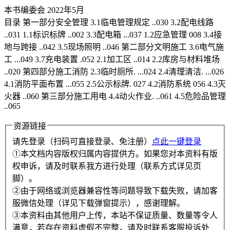
本书编委会 2022年5月
目录 第一部分安全管理 3.1临电管理规定 ..030 3.2配电线路
..031 1.1标识标牌 ..002 3.3配电箱 ...037 1.2应急管理 008 3.4接
地与跨接 ..042 3.5现场照明 ..046 第二部分文明施工 3.6电气施
工 ...049 3.7充电装置 .052 2.1加工区 ..014 2.2库房与材料堆场
..020 第四部分施工消防 2.3临时厕所. ...024 2.4清理清洁. ...026
4.1消防平面布置 ...055 2.5公示标牌. 027 4.2消防系统 056 4.3灭
火器 ..060 第三部分施工用电 4.4动火作业. ..061 4.5危险品管理
..065
资源链接
请先登录（扫码可直接登录、免注册）
点此一键登录
①本文档内容版权归属内容提供方。如果您对本资料有版
权申诉，请及时联系我方进行处理（联系方式详见页
脚）。
②由于网络或浏览器兼容性等问题导致下载失败，请加客
服微信处理（详见下载弹窗提示），感谢理解。
③本资料由其他用户上传，本站不保证质量、数量等令人
满意，若存在资料虚假不完整，请及时联系客服投诉处