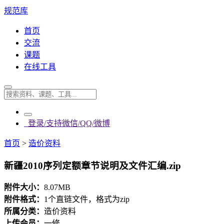
规范库
首页
交流
课题
在线工具
登录/支持微信/QQ/微博
首页
>
造价资料
新疆2010序列定额章节说明及文件汇编.zip
附件大小：
8.07MB
附件格式：
1个直链文件，格式为zip
所属分类：
造价资料
上传会员：
一修