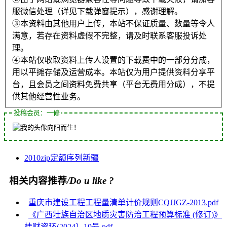
服微信处理（详见下载弹窗提示），感谢理解。
③本资料由其他用户上传，本站不保证质量、数量等令人
满意，若存在资料虚假不完整，请及时联系客服投诉处
理。
④本站仅收取资料上传人设置的下载费中的一部分分成，
用以平摊存储及运营成本。本站仅为用户提供资料分享平
台，且会员之间资料免费共享（平台无费用分成），不提
供其他经营性业务。
投稿会员：一修
向阳而生！
2010
zip
定额
序列
新疆
相关内容推荐
/Do u like ?
重庆市建设工程工程量清单计价规则CQJJGZ-2013.pdf
《广西壮族自治区地质灾害防治工程预算标准 (修订)》
桂财资环(2024〕10号.pdf