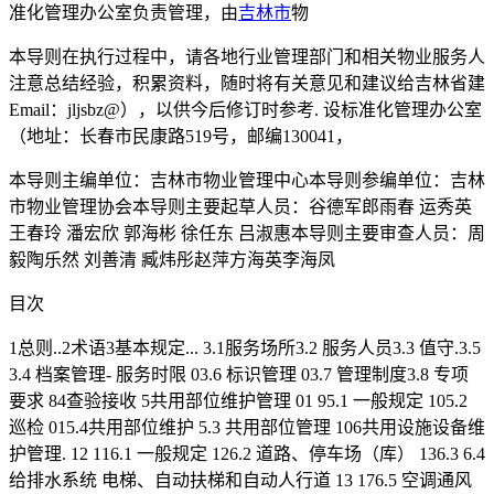
准化管理办公室负责管理，由
吉林市
物
本导则在执行过程中，请各地行业管理部门和相关物业服务人
注意总结经验，积累资料，随时将有关意见和建议给吉林省建
Email：jljsbz@），以供今后修订时参考. 设标准化管理办公室
（地址：长春市民康路519号，邮编130041，
本导则主编单位：吉林市物业管理中心本导则参编单位：吉林
市物业管理协会本导则主要起草人员：谷德军郎雨春 运秀英
王春玲 潘宏欣 郭海彬 徐任东 吕淑惠本导则主要审查人员：周
毅陶乐然 刘善清 臧炜彤赵萍方海英李海凤
目次
1总则..2术语3基本规定... 3.1服务场所3.2 服务人员3.3 值守.3.5
3.4 档案管理- 服务时限 03.6 标识管理 03.7 管理制度3.8 专项
要求 84查验接收 5共用部位维护管理 01 95.1 一般规定 105.2
巡检 015.4共用部位维护 5.3 共用部位管理 106共用设施设备维
护管理. 12 116.1 一般规定 126.2 道路、停车场（库） 136.3 6.4
给排水系统 电梯、自动扶梯和自动人行道 13 176.5 空调通风