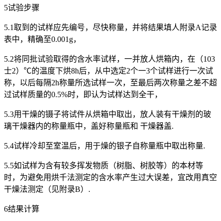
5试验步骤
5.1取到的试样应先编号，尽快称量，并将结果填人附录A记录
表中，精确至0.001g，
5.2将同批试验取得的含水率试样，一并放人烘箱内，在（103
士2）℃的温度下烘8h后，从中选定2个一3个试样进行一次试
称，以后每隔2h称量所选试样一次，至最后两次称量之差不超
过试样质量的0.5%时，即认为试样达到全干，
5.3用干燥的镊子将试件从烘箱中取出，放人装有干燥剂的玻
璃干燥器内的称量瓶中，盖好称量瓶和 干燥器盖.
5.4试样冷却至室温后，用于燥的银子自称量瓶中取出称量.
5.5如试样为含有较多挥发物质（树脂、树胶等）的本材等
时，为避免用烘千法测定的含水率产生过大误差，宜改用真空
干燥法测定（见附录B）.
6结果计算