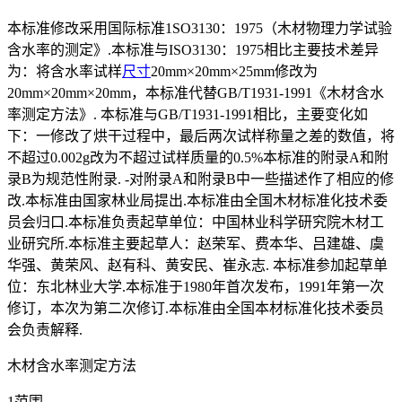
本标准修改采用国际标准1SO3130：1975（木材物理力学试验
含水率的测定》.本标准与ISO3130：1975相比主要技术差异
为：将含水率试样
尺寸
20mm×20mm×25mm修改为
20mm×20mm×20mm，本标准代替GB/T1931-1991《木材含水
率测定方法》. 本标准与GB/T1931-1991相比，主要变化如
下：一修改了烘干过程中，最后两次试样称量之差的数值，将
不超过0.002g改为不超过试样质量的0.5%本标准的附录A和附
录B为规范性附录. -对附录A和附录B中一些描述作了相应的修
改.本标准由国家林业局提出.本标准由全国木材标准化技术委
员会归口.本标准负责起草单位：中国林业科学研究院木材工
业研究所.本标准主要起草人：赵荣军、费本华、吕建雄、虞
华强、黄荣风、赵有科、黄安民、崔永志. 本标准参加起草单
位：东北林业大学.本标准于1980年首次发布，1991年第一次
修订，本次为第二次修订.本标准由全国本材标准化技术委员
会负责解释.
木材含水率测定方法
1范围