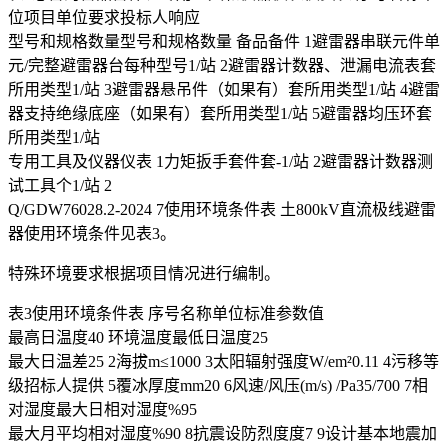
位项目单位要求投标人响应
型号和规格数量型号和规格数量 备品备件 1避雷器串联元件单
元/完整避雷器台每种型号1/站 2避雷器计数器、泄漏电流表套
所用类型1/站 3避雷器悬吊件（如果有）套所用类型1/站 4避雷
器支持绝缘底座（如果有）套所用类型1/站 5避雷器均压环套
所用类型1/站
专用工具及仪器仪表 1力矩扳手套件套-1/站 2避雷器计数器测
试工具个1/站 2
Q/GDW76028.2-2024 7使用环境条件表 土800kV直流极线避雷
器使用环境条件见表3。
特殊环境要求根据项目情况进行编制。
表3使用环境条件表 序号名称单位标准参数值
最高日温度40 环境温度最低日温度25
最大日温差25 2海拔m≤1000 3太阳辐射强度W/em²0.11 4污移等
级招标人提供 5覆冰厚度mm20 6风速/风压(m/s) /Pa35/700 7相
对湿度最大日相对湿度%95
最大月平均相对湿度%90 8抗震设防烈度度7 9设计基本地震加