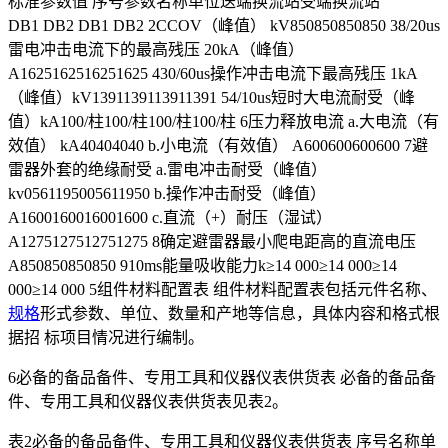
标准参数值 序号参数名称单位送端换流站受端换流站
DB1 DB2 DB1 DB2 2CCOV（峰值） kV850850850850 38/20us
雷电冲击电流下的最高残压 20kA（峰值）
A1625162516251625 430/60us操作冲击电流下最高残压 1kA
（峰值）kV1391139113911391 54/10us短时大电流耐受（峰
值）kA100/柱100/柱100/柱100/柱 6压力释放电流 a.大电流（有
效值） kA40404040 b.小电流（有效值） A600600600600 7避
雷器外套的绝缘耐受 a.雷电冲击耐受（峰值）
kv0561195005611950 b.操作冲击耐受（峰值）
A1600160016001600 c.直流（+）耐压（湿试）
A1275127512751275 8确定避雷器最小爬电距高的直流电压
A850850850850 910ms能量吸收能力k≥14 000≥14 000≥14
000≥14 000 5组件材料配置表 组件材料配置表包括元件名称、
规格
形式参数、单位、数量和产地等信息，具体内容和格式根
据招 标项目情况进行编制。
6必备的备品备件、专用工具和仪器仪表供货表 必备的备品备
件、专用工具和仪器仪表供货表见表2。
表2必备的备品备件、专用工具和仪器仪表供货表 序号名称单