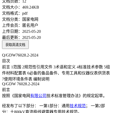
文档页数：
12
文档大小：
469.24KB
文档格式：
pdf
文档分类：
国家电网
上传会员：
匿名用户
上传日期：
2025-05-20
最后更新：
2025-05-20
获取高清文档
Q/GDW76028.2-2024
目次
前言 1范围 2规范性引用文件 3术语和定义 4标准技术参数 5组
件材料配置表 6必备的备品备件、专用工具和仪器仪表供货表
7使用环境条件表 编制说明
Q/GDW 76028.2-2024
前言
按照《国家电网
有限公司
技术标准管理办法》的规定起草。
经发布了以下部分： 一第1部分：通用
技术规范
； 一第2部
分：土800kV直流极线避雷器专用技术规范。