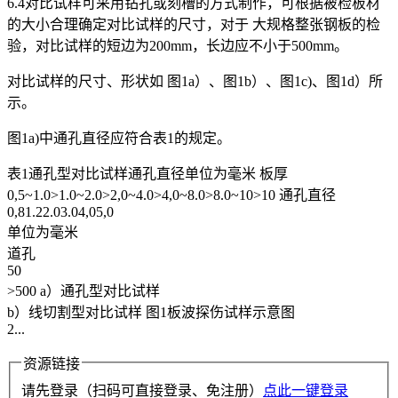
6.4对比试样可采用钻孔或刻槽的方式制作，可根据被检板材
的大小合理确定对比试样的尺寸，对于 大规格整张钢板的检
验，对比试样的短边为200mm，长边应不小于500mm。
对比试样的尺寸、形状如 图1a）、图1b）、图1c)、图1d）所
示。
图1a)中通孔直径应符合表1的规定。
表1通孔型对比试样通孔直径单位为毫米 板厚
0,5~1.0>1.0~2.0>2,0~4.0>4,0~8.0>8.0~10>10 通孔直径
0,81.22.03.04,05,0
单位为毫米
道孔
50
>500 a）通孔型对比试样
b）线切割型对比试样 图1板波探伤试样示意图
2...
资源链接
请先登录（扫码可直接登录、免注册）
点此一键登录