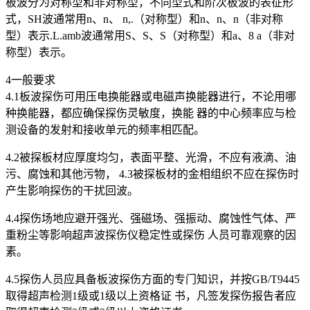
板波分为对称型和非对称型，不同型式和阶次板波的表征形
式，SH波通常用n、n、 n,.（对称型）和n、n、n（非对称
型）表示.L.amb波通常用S、S、S（对称型）和a、8 a（非对
称型）表示。
4一般要求
4.1板波探伤可用压电换能器或电磁声换能器进行，不论用哪
种换能器，都应确保探伤灵敏度，换能 器的中心频率应与检
测设备的发射和接收单元的频率相匹配。
4.2被探板材应厚度均匀，表面平整、光滑，不应有液滴、油
污、腐蚀和其他污物， 4.3被探板材的金相组织不应在探伤时
产生影响探伤的干扰回波。
4.4探伤场地应避开强光、强磁场、强振动、腐蚀性气体、严
重粉尘等影响超声波探伤仪稳定性或探伤 人员可靠观察的因
素。
4.5探伤人员应具备板波探伤方面的专门知识，并按GB/T9445
取得超声检测1级或1级以上资格证 书，凡签发探伤报告者应