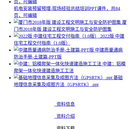
机电安装预留预埋-现场经验总结培训PPT课件，共84
页，可编辑
厦
门市2018年版 建设工程文明施工与安全防护图集
2022版 中建
住宅工程交付指南（1.0版）
中建质量通病
防治手册-土建篇-PPT版
中建：铝模
爬架一体化快速建造施工工法
基础
地理信息采集及成图方法（GPSRTK）.ppt
资料信息
资料介绍
资料下载