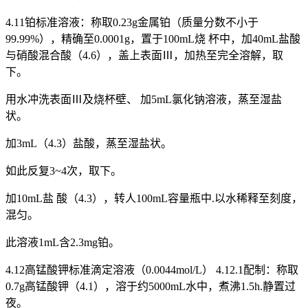
4.11铂标准溶液：称取0.23g金属铂（质量分数不小于
99.99%），精确至0.0001g，置于100mL烧 杯中，加40mL盐酸
与硝酸混合酸（4.6），盖上表面Ⅲ，加热至完全溶解，取
下。
用水冲洗表面Ⅲ及烧杯壁、 加5mL氯化钠溶液，蒸至湿盐
状。
加3mL（4.3）盐酸，蒸至湿盐状。
如此反复3~4次，取下。
加10mL盐 酸（4.3），转人100mL容量瓶中.以水稀释至刻度，
混匀。
此溶液1mL含2.3mg铂。
4.12高锰酸钾标准滴定溶液（0.0044mol/L） 4.12.1配制：称取
0.7g高锰酸钾（4.1），溶于约5000mL水中，煮沸1.5h.静置过
夜。