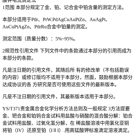
酸钾电流滴定法
1范围 本部分规定了金、铂、记合金中铂含量的测定方法。
本部分适用于Ptlr、PrW.PdAgCuAuPtZn、AuAgPt、
AuCuPtAgZn、PtlrRu合金中铂量的测定。
测定范围（质量分数）：5%~95%。
2规范性引用文件 下列文件中的条款通过本部分的引用而成为
本部分的条款。
凡是注日期的引用文件，其随后所 有的修改单（不包括勘误
的内容）或修订版均不适用于本部分，然面，鼓励根据本部分
达成协议的各 方研究是否可使用这些文件的最新版本。
凡是不注日期的引用文件，其最新版本适用于本部分。
YS/T371贵金属合金化学分析方法总则及一般规定 3方法提要
金、钯合金和铂钨合金试料用盐酸与硝酸的混合酸分解：铂合
金试料用盐酸、过氧化氢分解，在 稀盐酸溶液中用氯化亚铜
将铂（IV）还原至铂（IⅡI）.用高锰酸钾标准滴定溶液滴定。