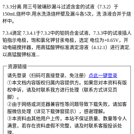
7.3.3分离 用三号玻璃砂漏斗过滤含金的试液（7.3.2）于
150mL烧杯中.用水洗涤烧杯壁及漏斗各5次，洗 涤液合并于烧
杯中。
7.3.4滴定 7.3.4.1于7.3.2中的铂钨合金试液、7.3.3中的试液插人
铂指示电极，饱和氯化钾甘汞电极，选定 电位为+0.65V，开
动电磁搅拌器，用高锰酸钾标准滴定溶液（4.12.1）进行滴定.
以高锰酸钾标准...
资源链接
请先登录（扫码可直接登录、免注册）
点此一键登录
①本文档内容版权归属内容提供方。如果您对本资料有版
权申诉，请及时联系我方进行处理（联系方式详见页
脚）。
②由于网络或浏览器兼容性等问题导致下载失败，请加客
服微信处理（详见下载弹窗提示），感谢理解。
③本资料由其他用户上传，本站不保证质量、数量等令人
满意，若存在资料虚假不完整，请及时联系客服投诉处
理。