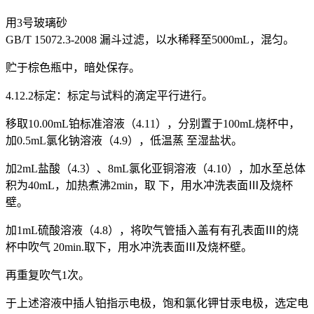
用3号玻璃砂
GB/T 15072.3-2008 漏斗过滤，以水稀释至5000mL，混匀。
贮于棕色瓶中，暗处保存。
4.12.2标定：标定与试料的滴定平行进行。
移取10.00mL铂标准溶液（4.11），分别置于100mL烧杯中，
加0.5mL氯化钠溶液（4.9），低温蒸 至湿盐状。
加2mL盐酸（4.3）、8mL氯化亚铜溶液（4.10），加水至总体
积为40mL，加热煮沸2min，取 下，用水冲洗表面Ⅲ及烧杯
壁。
加1mL硫酸溶液（4.8），将吹气管插入盖有有孔表面Ⅲ的烧
杯中吹气 20min.取下，用水冲洗表面Ⅲ及烧杯壁。
再重复吹气1次。
于上述溶液中插人铂指示电极，饱和氯化钾甘汞电极，选定电