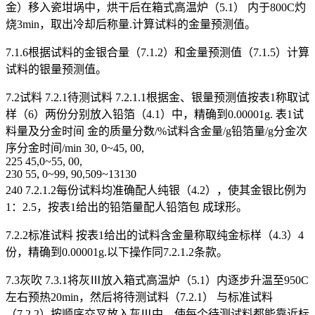
金）移入瓷坩埚中，烘干后在箱式高温炉（5.1） 内于800C灼
烧3min，取出冷却后称量.计算试料的金量预测值。
7.1.6根据试料的金银合量（7.1.2）和金量预测值（7.1.5）计算
试料的银量预测值。
7.2试料 7.2.1待测试料 7.2.1.1根据金、银量预测值按表1称取试
样（6）两份分别放入铅箔（4.1）中，精确到0.00001g. 表1试
料量及分金时间 金的质量分数/%试料含金量/g铅箔量/g分金次
序分金时间/min 30, 0~45, 00,
225 45,0~55, 00,
230 55, 0~99, 90,509~13130
240 7.2.1.2每份试料均准确配人纯银（4.2），使其金银比例为
1：2.5，按表1给出的铅箔量配人铅箔包 成球形。
7.2.2标准试料 按表1给出的试料含金量称取纯金标样（4.3）4
份，精确到0.00001g.以下操作同7.2.1.2条款。
7.3灰吹 7.3.1将灰Ⅲ放入箱式高温炉（5.1）内逐步升温至950C
左右预热20min，然后将待测试料（7.2.1） 与标准试料
（7.2.2）按顺序交叉放入灰Ⅲ中，使每个待测试料都能靠近标