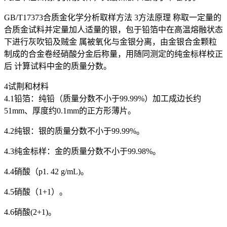
GB/T17373合质金化学分析取样方法 3方法原理 称取一定量的
合质金试料并定量加人适量的银，包于铅箔中在高温熔融状态
下进行灰吹铅及贼金 属被氧化与金银分离，由金银合金颗粒
制成的合金卷经硝酸分金后称量，用随同测定的纯金标样校正
后 计算试料中金的质量分数。
4试荆和材料
4.1铅箔：纯铅（质量分数不小于99.99%）加工成边长约
51mm、厚度约0.1mm的正方形薄片。
4.2纯银：银的质量分数不小于99.99%。
4.3纯金标样：金的质量分数不小于99.98%。
4.4硝酸（p1. 42 g/mL)。
4.5硝酸（1+1）。
4.6硝酸(2+1)。