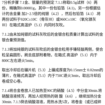
7分析步骤 7.1金、银量的预测定 7.1.1称取0.5g试样（6）两
份，精确到0.00001g，其中一份包铅箔（4.1)，另一份根据估
计的含金量 加2~2.5倍的纯银（4.2），然后包铅箔（4.1）.将
两份试料于920C±10C（骨灰Ⅲ）或960C±10C （氧化镁灰
Ⅲ）在箱式高温炉（5.1）内同时灰吹。
7.1.2由未加纯银的试料灰吹后的金银合粒质量计算出试料的金
银合量预测值。
7.1.3将加纯银的试料灰吹后的金银合粒用手锤轻敲两侧，使合
粒呈扁圆形，刷去底部附着物，在箱式 高温炉（5.1）内于
800C左右退火5min。
取出冷却后在碾片机（5.3）上碾成厚度为0.15mm士 0.02mm的
薄片，在箱式高温炉（5.1）内于750C退火3min，取出冷却后
卷成空心卷。
7.1.4将合金卷放人已加热至90C的硝酸（4.5）中分金30min.将
硝酸溶液倾泻，再加人经预热的硝 酸（4.6），继续加热分金
30min. 7.1.5倒去硝酸溶液，用热水洗5次，将卷金（或已成碎