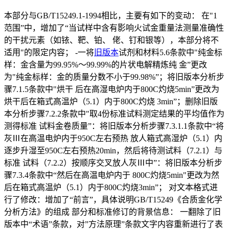
本部分与GB/T15249.1-1994相比，主要有如下的变动： 在"1
范围”中，增加了“当试样中含有影响火试金重量法测量准确性
的干扰元素（如铱、靶、铂、 佬、钉和银等），本部分将不
适用"的限定内容； -一将
旧版本
试剂和材料5.6条款中"纯金标
样：金含量为99.95%～99.99%的片状电解精炼纯 金”更改
为"纯金标样：金的质量分数不小于99.98%”；将旧版本分析步
骤7.1.5条款中"烘干 后在高湿电炉内于800C灼烧5min”更改为
烘干后在箱式高温炉（5.1）内于800C灼烧 3min”；删除旧版
本分析步骤7.2.2条款中"取4份标准试料测定结果的平均值作为
测得标准 试料金卷质量”：将旧版本分析步骤7.3.1.1条款中“将
灰Ⅲ在高温电炉内于950C左右预热 放人箱式高湿炉（5.1）内
逐步升湿至950C左右预热20min，然后将待测试料（7.2.1）与
标准 试料（7.2.2）按顺序交叉放人灰Ⅲ中”：将旧版本分析步
骤7.3.4条款中“然后在高温电炉内于 800C灼烧5min"更改为然
后在箱式高温炉（5.1）内于800C灼烧3min”； 对文本格式进
行了修改：增加了“前言”，具体说明GB/T15249《合质金化学
分析方法》的组成 部分和标准修订的背景信息： 一翻除了旧
版本中“术语”条款，对”方法原理”条款文字内容重新进行了表