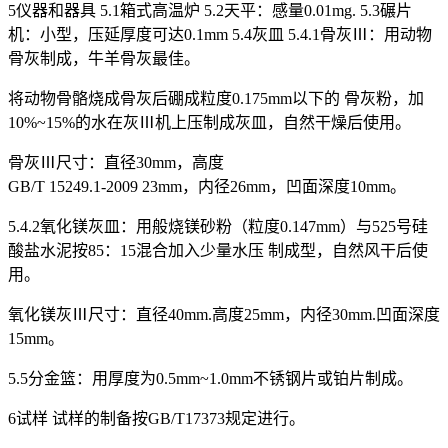
5仪器和器具 5.1箱式高温炉 5.2天平：感量0.01mg. 5.3碾片
机：小型，压延厚度可达0.1mm 5.4灰皿 5.4.1骨灰Ⅲ：用动物
骨灰制成，牛羊骨灰最佳。
将动物骨骼烧成骨灰后硼成粒度0.175mm以下的 骨灰粉，加
10%~15%的水在灰Ⅲ机上压制成灰皿，自然干燥后使用。
骨灰Ⅲ尺寸：直径30mm，高度
GB/T 15249.1-2009 23mm，内径26mm，凹面深度10mm。
5.4.2氧化镁灰皿：用般烧镁砂粉（粒度0.147mm）与525号硅
酸盐水泥按85：15混合加入少量水压 制成型，自然风干后使
用。
氧化镁灰Ⅲ尺寸：直径40mm.高度25mm，内径30mm.凹面深度
15mm。
5.5分金篮：用厚度为0.5mm~1.0mm不锈钢片或铂片制成。
6试样 试样的制备按GB/T17373规定进行。