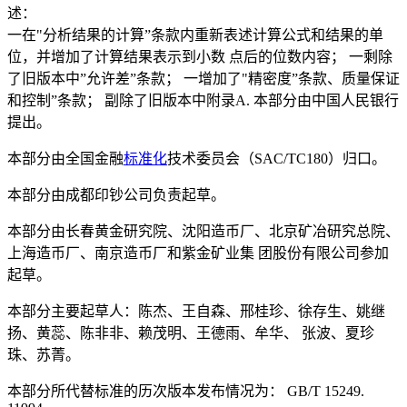
述：
一在"分析结果的计算”条款内重新表述计算公式和结果的单
位，并增加了计算结果表示到小数 点后的位数内容； 一剩除
了旧版本中”允许差”条款； 一增加了"精密度”条款、质量保证
和控制”条款； 副除了旧版本中附录A. 本部分由中国人民银行
提出。
本部分由全国金融
标准化
技术委员会（SAC/TC180）归口。
本部分由成都印钞公司负责起草。
本部分由长春黄金研究院、沈阳造币厂、北京矿冶研究总院、
上海造币厂、南京造币厂和紫金矿业集 团股份有限公司参加
起草。
本部分主要起草人：陈杰、王自森、邢桂珍、徐存生、姚继
扬、黄蕊、陈非非、赖茂明、王德雨、牟华、 张波、夏珍
珠、苏菁。
本部分所代替标准的历次版本发布情况为： GB/T 15249.