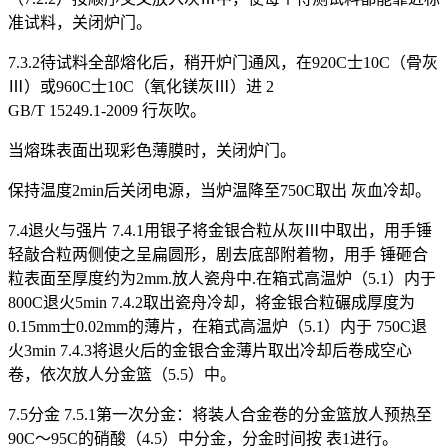
准试料，关闭炉门。
7.3.2待试料全部熔化后，稍开炉门通风，在920C士10C（骨灰
Ⅲ）或960C士10C（氧化镁灰Ⅲ）进 2
GB/T 15249.1-2009 行灰吹。
当熔珠表面出现彩色薄膜时，关闭炉门。
保持温度2min后关闭电源，当炉温降至750C取出 灰血冷却。
7.4退火与强片 7.4.1用银子将金银合粒从灰Ⅲ中取出，用手锤
轻敲合粒两侧使之呈扁圆形，剧去底部附着物，用手 锤砸合
粒表面至厚度约为2mm.放人瓷舟中.在箱式高温炉（5.1）内于
800C退火5min 7.4.2取出瓷舟冷却，将金银合粒碾成厚度为
0.15mm士0.02mm的薄片，在箱式高温炉（5.1）内于 750C退
火3min 7.4.3将退火后的金银合金薄片取出冷却后卷成空心
卷，依次放人分金篮（5.5）中。
7.5分金 7.5.1第一次分金：将装人合金卷的分金篮放人预热至
90C～95C的硝酸（4.5）中分金，分金时间按 表1进行。