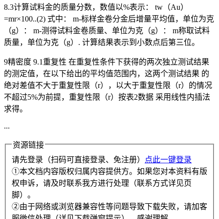
8.3计算试料金的质量分数，数值以%表示： tw（Au）
=mr×100..(2) 式中： m-标样金卷分金后增量平均值，单位为克
（g）： m-测得试料金卷质量、单位为克（g）： m称取试料
质量，单位为克（g）. 计算结果表示到小数点后第三位。
9精密度 9.1重复性 在重复性条件下获得的两次独立测试结果
的测定值，在以下给出的平均值范围内，这两个测试结果 的
绝对差值不大于重复性限（r），以大于重复性限（r）的情况
不超过5%为前提，重复性限（r）按表2数据 采用线性内插法
求得。
...
资源链接
请先登录（扫码可直接登录、免注册）
点此一键登录
①本文档内容版权归属内容提供方。如果您对本资料有版
权申诉，请及时联系我方进行处理（联系方式详见页
脚）。
②由于网络或浏览器兼容性等问题导致下载失败，请加客
服微信处理（详见下载弹窗提示），感谢理解。