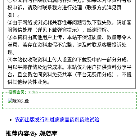
①本文档内容版权归属内容提供方。如果您对本资料有版
权申诉，请及时联系我方进行处理（联系方式详见页
脚）。
②由于网络或浏览器兼容性等问题导致下载失败，请加客
服微信处理（详见下载弹窗提示），感谢理解。
③本资料由其他用户上传，本站不保证质量、数量等令人
满意，若存在资料虚假不完整，请及时联系客服投诉处
理。
④本站仅收取资料上传人设置的下载费中的一部分分成，
用以平摊存储及运营成本。本站仅为用户提供资料分享平
台，且会员之间资料免费共享（平台无费用分成），不提
供其他经营性业务。
投稿会员：zidan
农药
出版发行
叶斑病
病害
药剂
药效
试验
推荐内容
/By 规范库