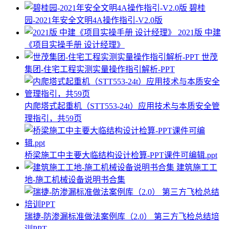
碧桂
园-2021年安全文明4A操作指引-V2.0版
2021版 中建
《项目实操手册 设计经理》
世茂
集团-住宅工程实测实量操作指引解析-PPT
内爬塔式起重机（STT553-24t）应用技术与本质安全管
理指引，共59页
桥梁施工中主要大临结构设计检算-PPT课件可编辑.ppt
建筑施工工
地-施工机械设备说明书合集
瑞捷-防渗漏标准做法案例库（2.0） 第三方飞检总结培
训PPT