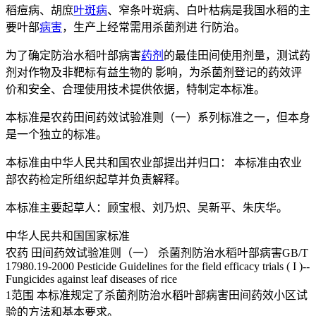
稻痘病、胡庶
叶斑病
、窄条叶斑病、白叶枯病是我国水稻的主
要叶部
病害
，生产上经常需用杀菌剂进 行防治。
为了确定防治水稻叶部病害
药剂
的最佳田间使用剂量，测试药
剂对作物及非靶标有益生物的 影响，为杀菌剂登记的药效评
价和安全、合理使用技术提供依据，特制定本标准。
本标准是农药田间药效试验准则（一）系列标准之一，但本身
是一个独立的标准。
本标准由中华人民共和国农业部提出并归口： 本标准由农业
部农药检定所组织起草并负责解释。
本标准主要起草人：顾宝根、刘乃炽、吴新平、朱庆华。
中华人民共和国国家标准
农药 田间药效试验准则（一） 杀菌剂防治水稻叶部病害GB/T
17980.19-2000 Pesticide Guidelines for the field efficacy trials ( I )--
Fungicides against leaf diseases of rice
1范围 本标准规定了杀菌剂防治水稻叶部病害田间药效小区试
验的方法和基本要求。