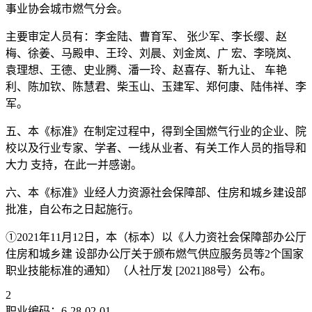
事业协会城市燃气分会。
主要审定人员有：李金陆、曹育军、 张少军、李长缨、赵
梅、徐姜、马殿申、王玲、刘晨、刘金岚、广 宏、李晓岚、
袁理想、王德、史业腾、潘一玲、赵喜存、靳九让、 车艳
利、陈加钦、陈慧君、柴玉山、玉建军、郑何康、陆伟祥、李
军。
五、本《标准》在制定过程中，得到全国燃气行业的企业、院
校以及行业专家、学者、一线从业者、有关工作人员的指导和
大力 支持，在此一并感谢。
六、本《标准》业经人力资源社会保障部、住房和城乡建设部
批准，自公布之日起施行。
①2021年11月12日，本（标本）以《人力资社会保障部办公厅
住房和城乡建 设部办公厅关于颁布燃气供应服务员等2个国家
职业技能标准的通知）（人社厅发 [2021]88号）公布。
2
职业编码：6-28-02-01