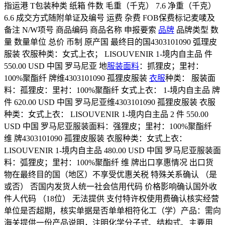
指运港 T包装种类 纸箱 件数 毛重（千克） 7.6 净重（千克）
6.6 成交方式随附单证及编号 运费 杂费 FOB保费标记麦唛及
备注 N/W项号 商品编码 商品名称 申报要索
品牌
品牌类型 数
量 数量单位 总价 币制 原产国 最终目的国4303101090 弧理皮
服装 农服种类：女式上衣； LISOUVENIR 1-境内自主品 件
550.00 USD 中国 罗马尼亚 地
服装面料
：抓狸皮；里衬：
100%聚酯纤 牌维4303101090 孤狸皮服装
衣服
种类： 服装面
料：孤狸皮：里衬：100%聚酯纤 女式上衣： 1-境内自主品 牌
件 620.00 USD 中国 罗马尼亚维4303101090 孤狸皮服装 衣服
种类：女式上衣： LISOUVENIR 1-境内白主品 2 件 550.00
USD 中国 罗马尼亚服装面料：强狸皮；里衬：100%聚酯纤
维 牌4303101090 孤狸皮服装 衣服种类：女式上衣：
LISOUVENIR 1-境内自主品 480.00 USD 中国 罗马尼亚服装面
料：弧狸皮；里衬：100%聚酯纤 维 牌出口享惠情况 出口货
物在最终目的国（地区）不享受优惠关税 特殊关系确认 （是
或否） 否国内发货人统一社会信用代码 价格影响确认国外收
件人代码 （18位） 无法提供 支付特许权使用费确认核实经营
单位是否超期，核实单据是否单单相符化工（学）产品：需向
海关提供一份产品说明，注明化学分子式、结构式、主要用