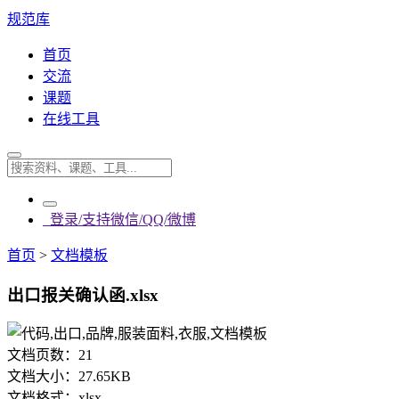
规范库
首页
交流
课题
在线工具
登录/支持微信/QQ/微博
首页
>
文档模板
出口报关确认函.xlsx
文档页数：
21
文档大小：
27.65KB
文档格式：
xlsx