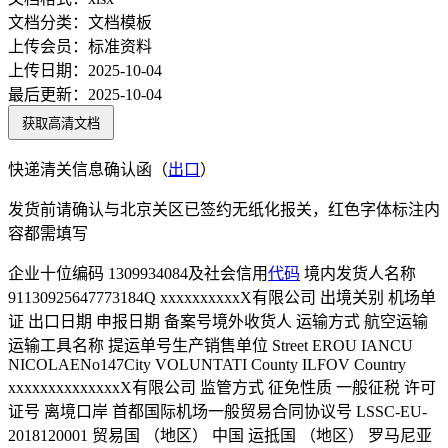
文档分类：
文档模板
上传会员：
标准资料
上传日期：
2025-10-04
最后更新：
2025-10-04
获取高清文档
快递清关信息确认函（
出口
）
发货前请确认与北京关区已签约无纸化报关，红色字体标注内
容都需填写
企业十位编码 1309934084及社会信用
代码
境内发货人名称
91130925647773184Q xxxxxxxxxxX有限公司 出境关别 机场单
证 出口日期 申报日期 备案号境外收货人 运输方式 航空运输
运输工具名称 提运单号生产销售单位 Street EROU IANCU
NICOLAENo147City VOLUNTATI County ILFOV Country
xxxxxxxxxxxxxxX有限公司 监管方式 征免性质 一般征税 许可
证号 离境口岸 首都国际机场一般贸易合同协议号 LSSC-EU-
2018120001 贸易国 （地区） 中国 运抵国 （地区） 罗马尼亚