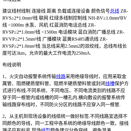
建议线材线制 连接线 距离 负载或连接设备 颜色信号
总线
ZR-
RVS≥2*1.0mm²线 联网 红绿多线制控制线 NH-BV≥1.0mm²BV
线 <1000m 水泵、风机 红蓝消防电话总线 ZR-
RVSP≥2*1.0mm²线 <1500m 电话模块 蓝白消防广播总线 ZR-
RVVP≥2*1.5mm²线 广播模块 蓝黄RS485通讯线 ZR-
RVSP≥2*1.0mm²线 当总线采用2.5mm2的双绞线，总线布线长
度可达3km，允许的最大工作电流为250mA.
布线说明
1、火灾自动报警系统传输
线路
采用绝缘导线时，应用采取金
属管、阻燃硬质塑料管、阻燃半硬质塑料管或封闭
线槽
保护方
式进行布线.不同系统、不同电压、不同电流类别的线路不应
穿于同一根管内或线槽的同一槽孔内.横向敷设的报警系统传
输线路穿布线时，不同防火分区的线路不应穿入同一根管.
2、从主机到现场设备的线缆统一做好标签.不同线路宜选择不
同颜色的导线，同一工程中各系统的绝缘导线颜色一致，接线
端子应有标号.现场
线型
颜色建议分色穿线，避免混淆.