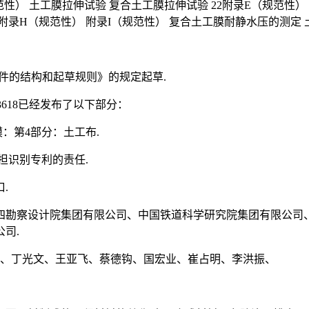
规范性） 土工膜拉伸试验 复合土工膜拉伸试验 22附录E（规范性
录H（规范性） 附录I（规范性） 复合土工膜耐静水压的测定 土工炭
件的结构和起草规则》的规定起草.
T3618已经发布了以下部分：
：第4部分：土工布.
担识别专利的责任.
.
四勘察设计院集团有限公司、中国铁道科学研究院集团有限公司
司.
所、丁光文、王亚飞、蔡德钩、国宏业、崔占明、李洪振、