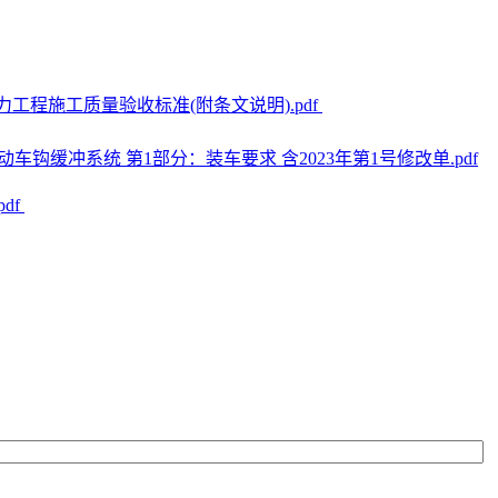
路电力工程施工质量验收标准(附条文说明).pdf
车车辆自动车钩缓冲系统 第1部分：装车要求 含2023年第1号修改单.pdf
pdf