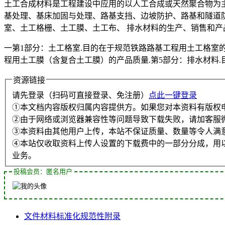
土工合成材料是工程建设中应用的以人工合成或天然聚合物为
基处理、基床加固与处理、路基支挡、边坡防护、路基和隧道防排
室、土工格栅、土工膜、土工布、 排水材料的生产、销售和产
一第1部分：土工格室.目的在于规范铁路路基工程用土工格室的
程用土工膜（含复合土工膜）的产品质量.第5部分：排水材料.
资源链接
请先登录（扫码可直接登录、免注册）
点此一键登录
①本文档内容版权归属内容提供方。如果您对本资料有版权
②由于网络或浏览器兼容性等问题导致下载失败，请加客服
③本资料由其他用户上传，本站不保证质量、数量等令人满
④本站仅收取资料上传人设置的下载费中的一部分分成，用
业务。
投稿会员：匿名用户
文件
材料
标准化
规范性
附录