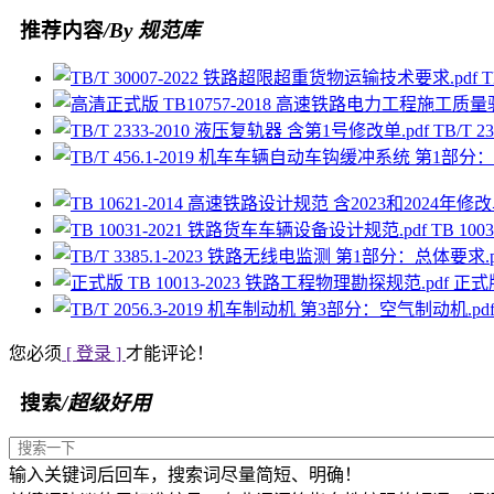
推荐内容
/By 规范库
T
TB/T 
TB 10
正式版
您必须
[ 登录 ]
才能评论！
搜索
/超级好用
输入关键词后回车，搜索词尽量简短、明确！