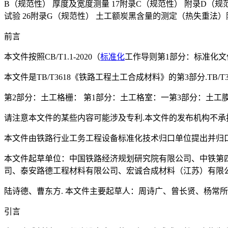
B（规范性） 厚度及宽度测量 17附录C（规范性） 附录D（
试验 26附录G（规范性） 土工额炭黑含量的测定（热失重法）附
前言
本文件按照CB/T1.1-2020（
标准化
工作导则第1部分：标准化文
本文件是TB/T3618《铁路工程土工合成材料》的第3部分.TB/
第2部分：土工格栅： 第1部分：土工格室：一第3部分：土工膜
请注意本文件的某些内容可能涉及专利.本文件的发布机构不承
本文件由铁路行业工务工程设备标准化技术归口单位提出并归口
本文件起草单位：中国铁路经济规划研究院有限公司、中铁第
司、泰安路德工程材料有限公司、宏诚合成材料（江苏）有限公
陆诗德、曹东方. 本文件主要起草人：周诗广、曾长贤、杨常
引言