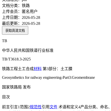
文档分类：
铁路
上传会员：
匿名用户
上传日期：
2026-05-28
最后更新：
2026-05-28
获取高清文档
TB
中华人民共和国铁道行业标准
TB/T3618.3-2025
铁路工程土工合成
材料
第3部分：土工膜
Geosynthetics for railway engineering-Part3:Geomembrane
国家铁路局 发布
目次
前言引言1范围2
规范性
引用
文件
术语和定义4产品分类、命名、规格