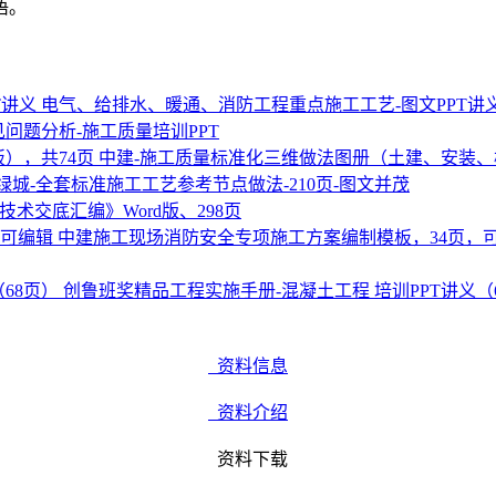
语。
电气、给排水、暖通、消防工程重点施工工艺-图文PPT讲
问题分析-施工质量培训PPT
中建-施工质量标准化三维做法图册（土建、安装、
绿城-全套标准施工工艺参考节点做法-210页-图文并茂
技术交底汇编》Word版、298页
中建施工现场消防安全专项施工方案编制模板，34页，
创鲁班奖精品工程实施手册-混凝土工程 培训PPT讲义（
资料信息
资料介绍
资料下载