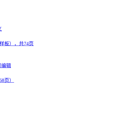
义
样板），共74页
可编辑
68页）