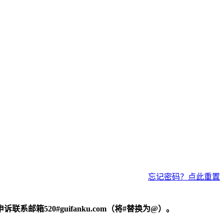
忘记密码？点此重置
520#guifanku.com（将#替换为@）。