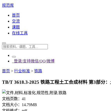
规范库
首页
交流
课题
在线工具
登录/支持微信/QQ/微博
首页
>
行业标准
>
铁路
TB/T 3618.3-2025 铁路工程土工合成材料 第3部分：
文档页数：
41
文档大小：
14.79MB
文档格式：
pdf