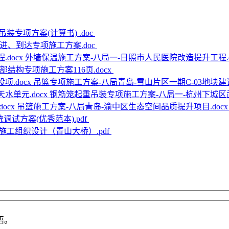
装专项方案(计算书) .doc
进、到达专项施工方案.doc
外墙保温施工方案-八局一-日照市人民医院改造提升工程.d
结构专项施工方案116页.docx
吊篮专项施工方案-八局青岛-雪山片区一期C-03地块建设项
钢筋笼起重吊装专项施工方案-八局一-杭州下城区武
吊篮施工方案-八局青岛-渝中区生态空间品质提升项目.doc
调试方案(优秀范本).pdf
施工组织设计（青山大桥）.pdf
语。