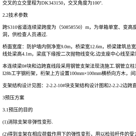
交叉的立交里程为DK343150，交叉角度为100°.
2.2技术参数
跨S310省道连续梁跨度为（50858550）m，为单箱单
洞，供检查人员通过.
桥面宽度：防护墙内侧净宽9.0m，桥梁宽12.6m，桥梁建筑总宽12.
线处梁高4.1m，梁底下缘按二次抛物线变化.边支座中心线至梁端0
本连续梁0#块和边跨直线段采用钢管支架法现浇施工.钢管立柱采
I28b工字钢桁架，桁架上方设置100mm×100mm横桥向方木，
支架结构设计见图：2-2.2-10#块支架结构设计图和2-2.2-2
3预压方案
3.1预压的目的
(1)消除支架非弹性变形.
(2)得到支架在相应荷载作用下的弹性变形，用以检验杆件的