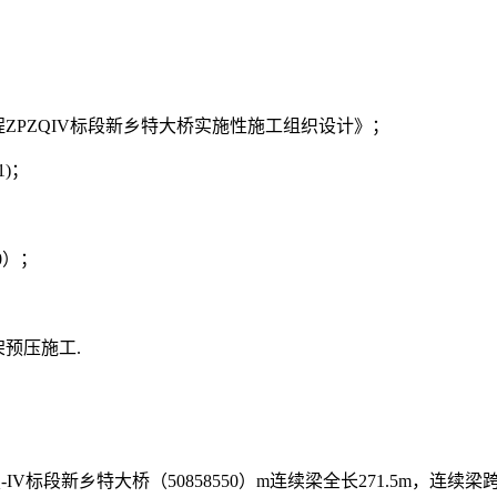
ZPZQIV标段新乡特大桥实施性施工组织设计》；
1)；
0）；
架预压施工.
新乡特大桥（50858550）m连续梁全长271.5m，连续梁跨越S3