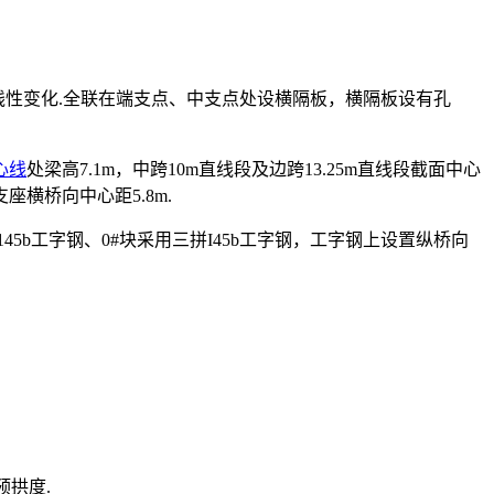
线线性变化.全联在端支点、中支点处设横隔板，横隔板设有孔
心线
处梁高7.1m，中跨10m直线段及边跨13.25m直线段截面中心
座横桥向中心距5.8m.
5b工字钢、0#块采用三拼I45b工字钢，工字钢上设置纵桥向
预拱度.