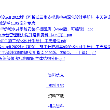
2022版《可拆式三角支撑悬挑架深化设计手册》 中天建设.
单(1.0)(室外专篇)
华侨城水井系统安装样板图册（word版、可编辑）.doc
承包管理能力提升培训资料（425页）.pdf
版《PC 施工深化设计手册》 中天建设.pdf
2022版《塔吊、施工升降机基础深化设计手册》 中天建设.
工程创优图例与实用指南2020版、330页、（上篇）.pdf
程细部做法标准图集-主体结构分册.pdf
资料信息
资料介绍
资料下载
相关资料