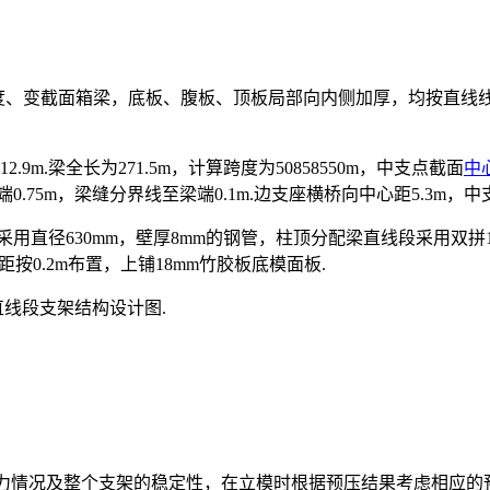
室、变高度、变截面箱梁，底板、腹板、顶板局部向内侧加厚，均按直
9m.梁全长为271.5m，计算跨度为50858550m，中支点截面
中
.75m，梁缝分界线至梁端0.1m.边支座横桥向中心距5.3m，中支
用直径630mm，壁厚8mm的钢管，柱顶分配梁直线段采用双拼14
间距按0.2m布置，上铺18mm竹胶板底模面板.
边跨直线段支架结构设计图.
受力情况及整个支架的稳定性，在立模时根据预压结果考虑相应的