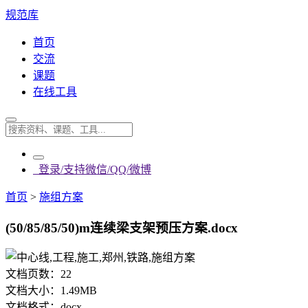
规范库
首页
交流
课题
在线工具
登录/支持微信/QQ/微博
首页
>
施组方案
(50/85/85/50)m连续梁支架预压方案.docx
文档页数：
22
文档大小：
1.49MB
文档格式：
docx