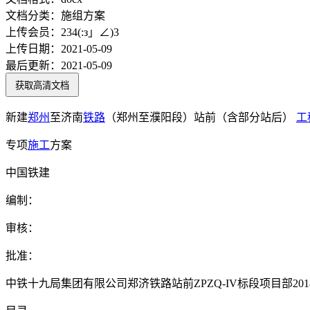
文档分类：
施组方案
上传会员：
234(:з」∠)3
上传日期：
2021-05-09
最后更新：
2021-05-09
获取高清文档
新建
郑州
至济南
铁路
（郑州至濮阳段）站前（含部分站后）
工
专项
施工
方案
中国铁建
编制：
审核：
批准：
中铁十九局集团有限公司郑济铁路站前ZPZQ-IV标段项目部2018