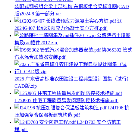
装配式钢板组合梁上部结构 东钢板组合梁标准图(CAD
版)2024.8 第一部分.rar
辽
2024G407 长线法预应力混凝土实心方桩.pdf
公路院挡土墙图
集及cad插件2017.zip
协96S302 管式
汽水混合加热器安装.pdf
2025 广东省高标准农田建设工程典型设计图集（试行）
CAD版.zip
L25J905 住宅工程质量易发问题防控技术措施.pdf
J24J196 抗
压加强复合保温板建筑构造.pdf
L24D703 安全防范工
程.pdf