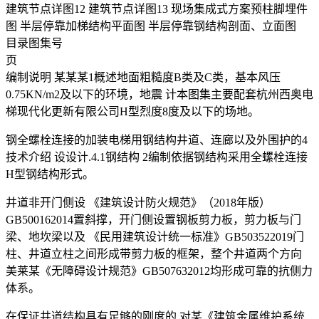
建筑节点详图12 建筑节点详图13 现场集成式方案预柱脚埋件
图 半层停靠加梯结构平面图 半层停靠钢结构剖面、立面图
目录图集号
页
编制说明 某某某1概述地面粗糙度B类及C类，基本风压
0.75KN/m2及以下的环境，地震 计本图集主要配套杭州西奥电
梯现代化更新有限公司H型烈度8度及以下的场地。
钢全螺栓连接的加装电梯用钢结构井道、连廊以及外围护的4
技术介绍 设设计.4.1钢结构 2编制依据钢结构采用全螺栓连接
H型钢结构形式。
井道非开门侧设 《建筑设计防火规范》（2018年版）
GB500162014置斜撑，开门侧设置钢板剪力板，剪力板与门
梁、地坎梁以及 《民用建筑设计统一标准》GB503522019门
柱、井道立柱之间形成带剪力板的框架，整个井道两个方向
美莱某《无障碍设计规范》GB507632012均形成可靠的抗侧力
体系。
在保证井道结构具有足够的刚度的 对某《建筑金属维护系统