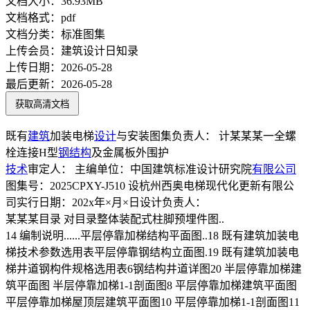
文档大小：
36.93MB
文档格式：
pdf
文档分类：
标准图集
上传会员：
建筑设计日知录
上传日期：
2026-05-28
最后更新：
2026-05-28
获取高清文档
既有
建筑
加装电梯
设计
与安装图集负责人： 计某某某一全螺
栓连接H型
钢结构
及金属板外围护
技术
审定人： 主编单位：中国建筑标准设计研究院
有限公司
图集号：2025CPXY-J510 设杭州西奥电梯现代化更新有限公
司实行日期：202x年×月×日设计负责人：
某某某目录 对目录整体装配式柱脚预埋件图..
14 编制说明......平层停靠加梯结构平面图..18 既有建筑加装电
梯技术参数选用表平层停靠钢结构立面图.19 既有建筑加装电
梯井道钢构件规格选用表6钢结构井道详图20 半层停靠加梯建
筑平面图 半层停靠加梯1-1剖面图8 平层停靠加梯建筑平面图
平层停靠加梯屋顶层建筑平面图10 平层停靠加梯1-1剖面图11