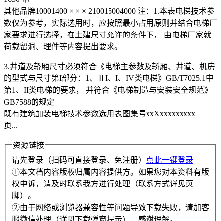
其他品牌10001400 × × × 210015004000 注：1.本表电梯技术参
数仅为参考，实际选用时，应按照最小占用原则并结合电梯厂
家要求进行选择，在土建尺寸允许的条件下， 由电梯厂家就
荷载留洞、理件等内容提出要求。
3.井道及轿厢尺寸必须符合《电梯主参数及轿厢、井道、机房
的型式与尺寸第I部分：1、ⅡI、I、IV类电梯》GB/T7025.1中
第1、II类电梯的要求， 并符合《电梯制造与安装安全规范》
GB7588的规定
既有建筑加装电梯技术参数选用表图集号xxXxxxxxxxxx
页...
资源链接
请先登录（扫码可直接登录、免注册）
点此一键登录
①本文档内容版权归属内容提供方。如果您对本资料有版
权申诉，请及时联系我方进行处理（联系方式详见页
脚）。
②由于网络或浏览器兼容性等问题导致下载失败，请加客
服微信处理（详见下载弹窗提示），感谢理解。