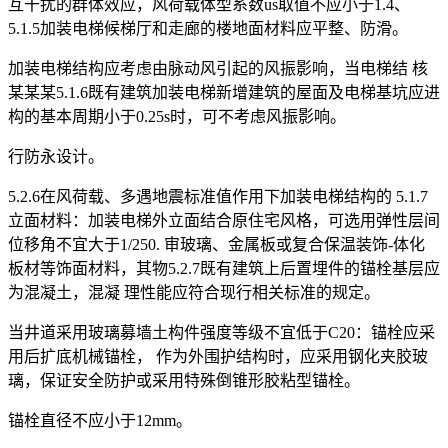
互干扰的群体效应，风荷载体型系数us取值不应小于1.4、
5.1.5加装电梯候梯厅和走廊的楼地面材料应平整、防滑。
加装电梯结构应考虑由脉动风引起的风振影响，当电梯结 核
某某某5.1.6既有建筑加装电梯新增建筑的屋面及电梯基坑应进
构的基本周期小于0.25s时，可不考虑风振影响。
行防永设计。
5.2.6在风荷载、多遇地震标准值作用下加装电梯结构的 5.1.7
立面材料：加装电梯外立面结合原住宅风格，可选用弹性层间
位移角不宜大于1/250. 审玻璃、金属板或复合保温装饰-体化
板材等饰面材料，其物5.2.7既有建筑上后置埋件的锚栓基层应
为混凝土，混凝 理性能应符合现行相关标准的规定。
当井道采用玻璃募墙土构件强度等级不宜低于C20：锚栓应采
用后扩底机械锚栓， 作为外围护结构时，应采用钢化夹胶玻
璃，保证安全防护或采用特殊倒锥形胶粘型锚栓。
锚栓直径不应小于12mm。