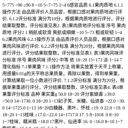
5~775 <90 ≥90 8 ~10 5~7<75 1~4 6感官品质 6.1果肉质地 6.1.1
操作方法 由品质评价人员品尝，根据口感对果肉质地进行评
价. 6.1.2评分标准 满分为10分，根据果肉质地进行评分，评分
结果取整数，评分标准见表2. 表2果肉质地评分标准 序号 果肉
质地 评分2 1 稍航或软滑 爽航或细嫩 ~10 5~73 粗或软韧 1~4
6.2果肉风味 6.2.1操作方法 由品质评价人员品尝，根据口感对
果肉风味进行评价. 6.2.2评分标准 满分为20分，根据果肉风味
进行评分，评分结果取整数，评分标准见表3. 表3果肉风味评
分标准 序号 果肉风味 评分2 中等 依 18~20 15~173 淡 1~14 7
理化指标 7.1单果重 7.1.1操作方法 将果实放置于天平上称量，
用感量0.01g的天平称总果质量，再除以果数，得到单果重，
计算结果取一位小数进行评价. 7.1.2评分标准 满分为20分，根
据单果重进行评分，评分结果取整数，评分标准见表4. 表4单
果重评分标准 品种 果实重g 50.0 18~20 评分紫娘喜 ≥39.0
<50.0 14~1730. 0 18~20 1~13妃子笑、米糖、仙进泰 >22.0 <30.
0 14~1725.0 1~13 18~20白糖器、黑叶、怀枝 ≥19. 0 22.0 <19. 0
18~20 1~13桂味 ≥17.0.<22.0 14~1717.0 17. 5 8~1018. 0 8~10
1~7桂味、糯米糕 <18.0 17黑叶、仙进率 16. 0 <16.0 8~10 1~7