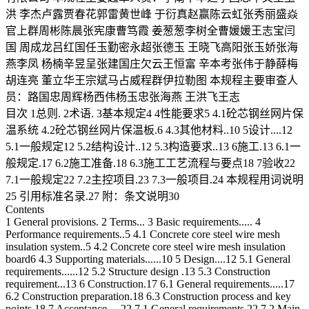
洪 李杰卢露贾春花郭雷黄世峰 于衍真赵赢陈云虹张秀丽盛焱
官上群周彬陈晨张宪康曹笃霞 姜葱葱李树全曹媛媛王志宝闫
国 周成龙吕红国任玉勤密永超张德玉 王晓飞高阳张玉娇张海
燕李凤 杨楠辛昱呈张建国庄欠云王恒富 辛本考张伟于静薛梅
胡连亮 董立华王宗斌马占威程群伊拉勒图 本规程主要审查人
员：路国忠周辉杨西伟杨玉忠张海燕 王洪飞王志
目次 1总则. 2术语. 3基本规定4 4性能要求5 4.1砼芯钢丝网片保
温系统 4.2砼芯钢丝网片保温板.6 4.3其他材料..10 5设计....12
5.1一般规定12 5.2结构设计..12 5.3构造要求..13 6施工.13 6.1一
般规定.17 6.2施工准备.18 6.3施工工艺流程与要点18 7验收22
7.1一般规定22 7.2主控项目.23 7.3一般项目.24 本规程用词说明
25 引用标准名录.27 附：条文说明30
Contents
1 General provisions. 2 Terms... 3 Basic requirements..... 4
Performance requirements..5 4.1 Concrete core steel wire mesh
insulation system..5 4.2 Concrete core steel wire mesh insulation
board6 4.3 Supporting materials......10 5 Design....12 5.1 General
requirements......12 5.2 Structure design .13 5.3 Construction
requirement...13 6 Construction.17 6.1 General requirements.....17
6.2 Construction preparation.18 6.3 Construction process and key
points.18 7 Acceptance.....22 7.1 General requirements.22 7.2 Main