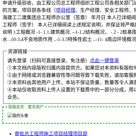
申请升级验收，由工程公司总工程师组织工程公司各相关部门进
的方案，项目部各条线（
项目经理
、生产经理、安全工程师、项
海建工二建集团总工程师办公室（签章） 年月日 本人已详细阅
工程师（签字） 本人已详细阅读上述规定说明，并保证将严格按
说明 1工程概况 -1- 1.1.建筑概况. --1-1.2结构概况， - 2 - 2桩基围护
水 ..10-3.4不良地质作用 ..-1-3.5特殊性岩土 ..-11- 4周边环
资源链接
请先登录（扫码可直接登录、免注册）
点此一键登录
①本文档内容版权归属内容提供方。如果您对本资料有版权
②由于网络或浏览器兼容性等问题导致下载失败，请加客服
③本资料由其他用户上传，本站不保证质量、数量等令人满
④本站仅收取资料上传人设置的下载费中的一部分分成，用
业务。
投稿会员：匿名用户
审批
总工程师
施工
项目经理
项目部