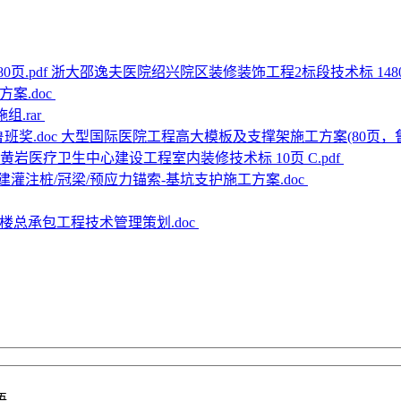
浙大邵逸夫医院绍兴院区装修装饰工程2标段技术标 1480页
案.doc
.rar
大型国际医院工程高大模板及支撑架施工方案(80页，鲁
黄岩医疗卫生中心建设工程室内装修技术标 10页 C.pdf
建灌注桩/冠梁/预应力锚索-基坑支护施工方案.doc
楼总承包工程技术管理策划.doc
语。