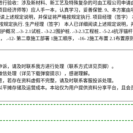
行验收：涉及新材料、新工艺及特殊复杂的可由工程公司申请由
目经济师等）应人手一本，认真学习，妥善保管. 9、本方案由项目
读上述规定说明，并保证将严格按规定执行. 项目经理（签字） 
规定执行. 生产经理（签字） 本人已详细阅读上述规定说明，并
概况 ..-3- 2.1试桩.. -3-2.2围护桩. .-3-2.3工程桩.. -5-2.4抗浮
境概况， .-12- 第二章施工部署 1施工顺序， -16- 2施工布置 2.1布置原则
申诉，请及时联系我方进行处理（联系方式详见页脚）。
微信处理（详见下载弹窗提示），感谢理解。
意，若存在资料虚假不完整，请及时联系客服投诉处理。
以平摊存储及运营成本。本站仅为用户提供资料分享平台，且会