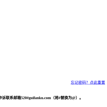
忘记密码？点此重置
520#guifanku.com（将#替换为@）。