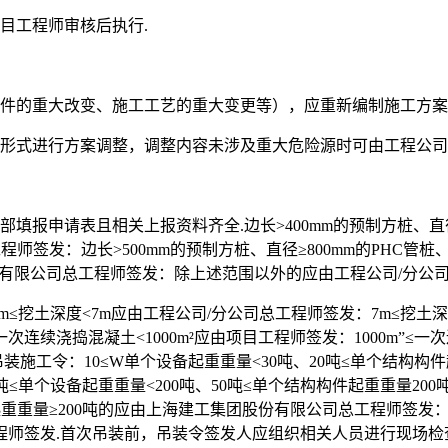
目工程师审核后执行.
条件的重大改变、施工工艺的重大变更等），应重新编制施工方
形式进行方案调整，调整内容未涉及重大危险源时可由工程公司/
申请表且相关上报资料齐全.边长>400mm的预制方桩、直径≥60
签发：边长>500mm的预制方桩、直径≥800mm的PHC管桩、
股份有限公司总工程师签发：除上述范围以外的应由工程公司/分公
≤挖土深度<7m应由工程公司/分公司总工程师签发：7m≤挖土深
连续浇捣混凝土<1000m²应由项目工程师签发：1000m”≤一次
）吊装施工令：10≤W单个设备起重重量<30吨、20吨≤单个结构
0吨≤单个设备起重重量<200吨、50吨≤单个结构构件起重重量
起重重量≥200吨的应由上海建工集团股份有限公司总工程师签发
师签发.首次吊装前，吊装令签发人应组织相关人员进行现场检查