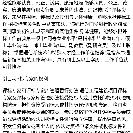
经验能够认真、公正、诚实、廉洁地履 能够认真、公正、诚
实、廉洁地履行职责行职责未曾因违法、违纪被取消评标资
格，未曾在招标、评标以及其他与身体健康，能够承担评标工
作 招投标有关活动中从事违法、违纪行为而受到行政处罚或
者刑事处罚法规规章规定的其他条件 身体健康，能够承担评
标工作前款第一项中“同等专业水平”是指本科毕业满12年、硕
士毕业满6年、博士毕业满3年、副教授（副研究员）及以上职
称；“掌握通信新技术的特殊人才经工作单位推荐”是指从事通
信新技术相关工作满3年、具有硕士及以上学历、工作单位认
可并推荐.
引言--评标专家的权利
评标专家和评标专家库管理暂行办法 通信工程建设项目评标
专家及评标专家库管理办法接受招标人或其委托的招标代理机
构聘请，担任资接受招标人或其招标代理机构聘请， 格审查
委员会或评标委员会的成员，参加资格审查担任评标委员会成
员或评标活动依法对投标文件进行独立评审，提出评审意见，
不受任何单位或者个人的 依法对资格申请文件或投标文件进