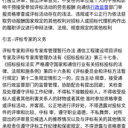
行独立评审，提出评审意见，不受任何单位或个人的干预和影
响干预接受参加评标活动的劳务报酬 向通信
行政监督
部门举
报资格审查或评标活动存在的违法、违规或不公正行为依法获
取劳动报酬国家规定的其他权利对招标人或招标代理机构作出
的履职评议进行申辩法律、法规、规章规定的其他权利
引言--评标专家的义务
评标专家和评标专家库管理暂行办法 通信工程建设项目评标
专家及评标专家库管理办法有《招标投标法》第三十七条、
《招标投标法实 严格遵守国家和通信行业有关招标投标的法
律、法规和施条例》第四十六条和《评标委员会和评标方法暂
行规定》第十二条规定情形之一的，应当主动 规章，接受通
信行政监督部门的监督管理，协助配合有提出回避； 关检查
及处理遵守评标工作纪律，不得私下接触投标人，不得收受投
标人或者其他利害关系人的财物或者其他 准时参加资格审查
或评标活动，并客观、公正地进行评好处，不得透露对投标文
件的评审和比较、中标 审，遵守职业道德，不私舞弊，对所
提出的评审意见候选人的推荐情况以及与评标有关的其他情况
承担责任遵守评标工作纪律和保密规定，不得泄露与资格审查