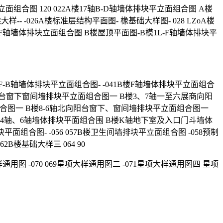
组合图 120 022A楼17轴B-D轴墙体排块平立面组合图 A楼
- -026A楼标准层结构平面图- 橡基础大样图- 028 LZoA楼
1L-F轴墙体排块立面组合图 B楼屋顶平面图-B模1L-F轴墙体排块平
9轴F-B轴墙体排块平立面组合图- -041B楼F轴墙体排块平立面组合
楼南向阳台窗下窗间墙排块平立面组合图一 B楼3、7轴一至六展商向阳
平面组合图一 B楼8-6轴北向阳台窗下、窗间墙排块平立面组合图一
-052B楼4轴、6轴墙体排块平面组合围 B楼K轴地下室及入口门斗墙体
面组合图- -056 057B楼卫生间墙排块平立面组合图 -058预制
B楼基础大样三 064 90
通用图 -070 069星项大样通用图二 -071星项大样通用图四 星项