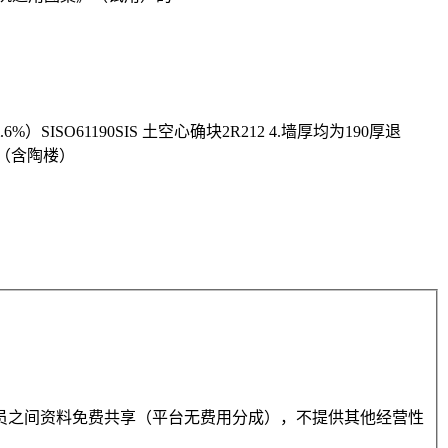
6%）SISO61190SIS 土空心确块2R212 4.墙厚均为190厚退
楼6层（含陶楼）
员之间资料免费共享（平台无费用分成），不提供其他经营性