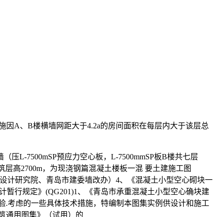
施因A、B楼横墙网距大于4.2a的房间面积在每层内大于该层总
-7500mSP预应力空心板，L-7500mmSP板B楼共七层
筑层高2700m，为现浇钢篇混凝土楼板一混 要土建施工图
设计研究院、青岛市建委墙改办）4、《混凝土小型空心砌块一
暂行规定》(QG201)1、《青岛市承重混凝土小型空心确块建
验.考虑的一些具体技术措施，特编制本图集实例供设计和施工
筑通用图集》（试用）的