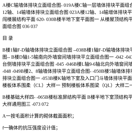
A楼C输墙体排块立面组合图- 019A楼C轴一层墙体排块平面组合图
12轴、14输墙体排块立面组合图 023A楼12轴、14输增体排块平面
闯楼展结构平面 620- 030B楼半地下室平面图一 从楼屋顶结构平
面组合图 036 037
目 录
B楼1轴F-D轴墙体排块立面组合图 --038B楼1轴F-D输墙体排块
图-- B楼D轴1-5输南向外墙窗间墙排块平立面组合图一 -042
台侧墙排块平立面组合图 -045 -046B楼L轴9-6轴北向外
-048 -049B楼2、8轴墙体排块平立面组合图- -050B楼5轴
排块立面组合图一 -053B楼K轴地下室及入口门斗墙体排块平面组合图
楼板体系围柔（CL）大样一 预制楼板体系图梁（QL）大样二一 -059
B楼基础大样四- -065B楼标准屏结构平面 B楼半地下室顶结构平面-
大样通用图三 -073 072
A一按毛面积计算的砌体截面面积；
f一确体的抗压强度设计值；