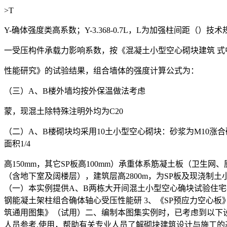
>T
Y-确体强度类高系数；Y-3.368-0.7L，L为加强柱间距（）技术规
一受压构件承载力影响系数，按《混凝土小型空心砌块建筑 
性能研究》的试验结果，组合墙体的强度计算公式为：
（三）A、B楼外墙均按外保温做法考虑
蒙，现混土除特殊注明外均为C20
（二）A、B楼砌块均采用10土小型空心砌块：砂浆为M10涨合
面积1/4
高150mm，其它SP板高100mm）承重体系筋凝土板（卫生网、
（含地下室及阔楼层），建筑层高2800m，为SP板及现浇制土
（一）本实例提供A、B两栋大开间混土小型空心确块试验住
钢能凝土架柱组合确体轴心受压性能研 3、《SP预应力空心板》
筑通用图集》（试用）二、编制本图集实例时，已考虑到以下设
人员参考.使用，帮助有关专业人员了解砌块建筑设计与施工