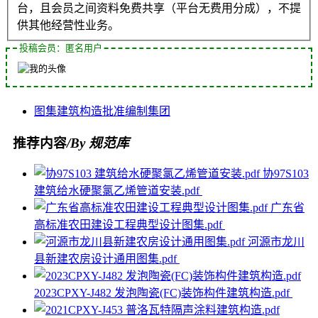
台，且会员之间资料免费共享（平台无费用分成），不提
供其他经营性业务。
投稿会员：匿名用户
图集
建筑构造
批准
编制
集团
推荐内容
/By 规范库
协97S103
建筑给水硬聚氯乙烯管道安装.pdf
广东省
高标准农田建设工程典型设计图集.pdf
河源市龙川
县新建农房设计通用图集.pdf
2023CPXY-J482 发泡陶瓷(FC)装饰构件建筑构造.pdf