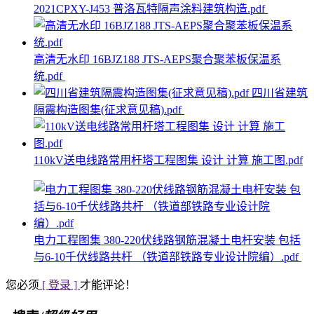
2021CPXY-J453 普洛瓦特隔声涂料建筑构造.pdf
高清无水印 16BJZ188 JTS-AEPS聚合聚苯板保温系
统.pdf
四川省建筑
隔震构造图集(征求意见稿).pdf
110kV送电线路常用杆塔工程图集 设计 计算 施工图.pdf
电力工程图集 380-220伏线路钢筋混凝土电杆安装 包括
与6-10千伏线路共杆 （铁道部铁路专业设计院编）.pdf
您必须
[ 登录 ]
才能评论！