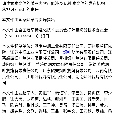
请注意本文件的某些内容可能涉及专利.本文件的发布机构不
承担识别专利的责任.
本文件由国家烟草专卖局提出.
本文件由全国烟草标准化技术委员会打叶复烤分技术委员会
（SAC/TC144/SC13）归口.
本文件起草单位：湖南中烟工业有限责任公司、郑州烟草研究
院、江苏中烟工业有限责任公司、
烟叶
复烤有限责任公司、江
西赣南烟叶复烤有限责任公司、贵州烟叶复烤有限贵任公司、
成阳烟叶复烤 湘西鹤盛原烟发展有限责任公司、常德芙蓉烟
叶复烤有限责任公司、广东韶关烟叶复烤有限公司、云南有限
责任公司、四川烟叶复烤有限责任公司、湖南烟叶复烤有限公
司.
本文件主要起草人：黄振军、杨亿军、李善莲、符再德、李少
鹏、徐大勇、罗海燕、谭格、邹湘香、王志国、魏新亮、肖
飞、陈春雕、张其龙、王子冲、吴箭、汤云海、孙军、黄志
海、胡钟胜、文刚、许强、王品、张宇文、田万秋、罗纯、杨