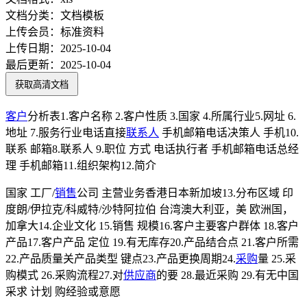
文档分类：
文档模板
上传会员：
标准资料
上传日期：
2025-10-04
最后更新：
2025-10-04
获取高清文档
客户
分析表1.客户名称 2.客户性质 3.国家 4.所属行业5.网址 6.
地址 7.服务行业电话直接
联系人
手机邮箱电话决策人 手机10.
联系 邮箱8.联系人 9.职位 方式 电话执行者 手机邮箱电话总经
理 手机邮箱11.组织架构12.简介
国家 工厂/
销售
公司 主营业务香港日本新加坡13.分布区域 印
度朗/伊拉克/科威特/沙特阿拉伯 台湾澳大利亚，美 欧洲国，
加拿大14.企业文化 15.销售 规模16.客户主要客户群体 18.客户
产品17.客户产品 定位 19.有无库存20.产品结合点 21.客户所需
22.产品质量关产品类型 键点23.产品更换周期24.
采购
量 25.采
购模式 26.采购流程27.对
供应商
的要 28.最近采购 29.有无中国
采求 计划 购经验或意愿