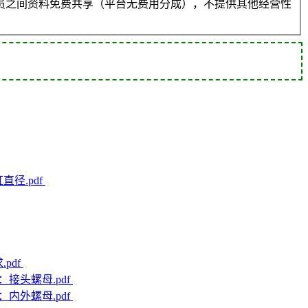
员之间资料免费共享（平台无费用分成），不提供其他经营性
缸直径.pdf
pdf
部分：接头螺母.pdf
部分：内外螺母.pdf