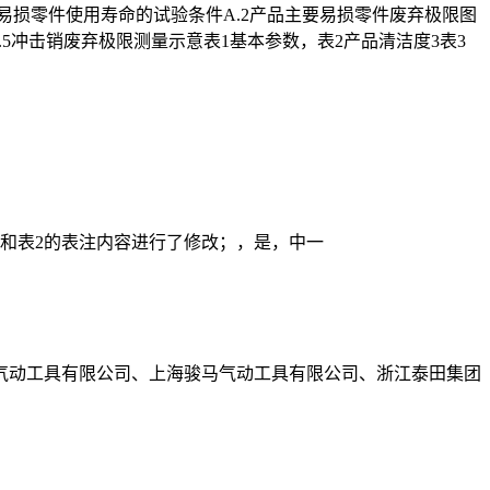
要易损零件使用寿命的试验条件A.2产品主要易损零件废弃极限图
A.5冲击销废弃极限测量示意表1基本参数，表2产品清洁度3表3
1和表2的表注内容进行了修改；，是，中一
气动工具有限公司、上海骏马气动工具有限公司、浙江泰田集团