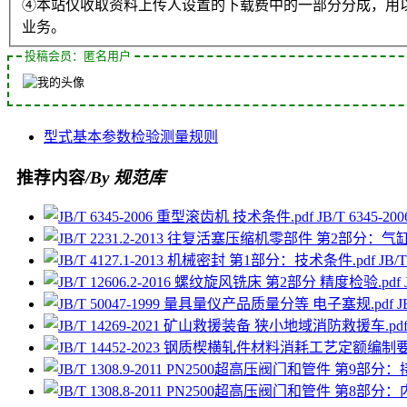
④本站仅收取资料上传人设置的下载费中的一部分分成，用
业务。
投稿会员：匿名用户
型式
基本参数
检验
测量
规则
推荐内容
/By 规范库
JB/T 6345-
JB/
J