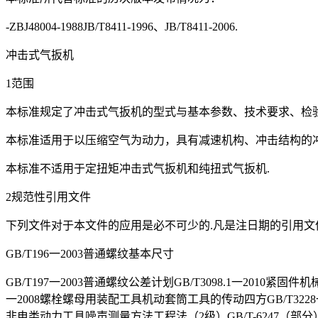
-ZBJ48004-1988JB/T8411-1996、JB/T8411-2006.
冲击式气扳机
1范围
本标准规定了冲击式气扳机的型式与基本参数、技术要求、检
本标准适用于以压缩空气为动力，具有减速机构、冲击结构的
本标准不适用于定扭矩冲击式气扳机和纯扭式气扳机.
2规范性引用文件
下列文件对于本文件的应用是必不可少的.凡是注日期的引用文
GB/T196一2003普通螺纹基本尺寸
GB/T197一2003普通螺纹公差计划GB/T3098.1一2010紧固
一2008螺栓螺母用装配工具机动套筒工具的传动四方GB/T3228
非电类动力工具噪声测量方法工程法（2级）GB/T-6247（部分