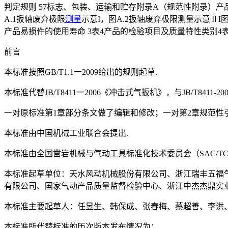
判定规则 57标志、包装、运输和贮存附录A（规范性附录）产
A.1扳轴废弃极限
测量
示意I，图A.2扳轴废弃极限测量示意ⅡI
产品易损件的使用寿命 3表4产品的检验项目及质量特性类别4表5
前言
本标准按照GB/T1.1一2009给出的规则起草.
本标准代替JB/T8411一2006《冲击式气扳机》，与JB/T8411
一对原标准第1章部分条文做了编辑和修改；一对第2章规范性
本标准由中国机械工业联合会提出.
本标准由全国凿岩机械与气动工具标准化技术委员会（SAC/TC1
本标准起草单位：天水风动机械股份有限公司、浙江瑞丰五福
有限公司、国家气动产品质量监督检验中心、浙江中杰杰鼎实业
本标准主要起草人：任昱生、韩保成、张春梅、蔡超善、李洪
本标准所代替标准的历次版本发布情况为：