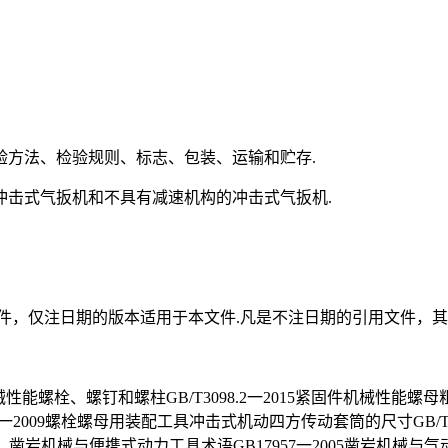
验方法、检验规则、标志、包装、运输和贮存.
冲击式气扳机和不具有减速机构的冲击式气扳机.
件，仅注日期的版本适用于本文件.凡是不注日期的引用文件，其
件机械性能螺栓、螺钉和螺柱GB/T3098.2一2015紧固件机械性能螺母粗
一2009螺栓螺母用装配工具冲击式机动四方传动套筒的尺寸GB/T5
）凿岩机械与便携式动力工具术语GB17957一2005凿岩机械与