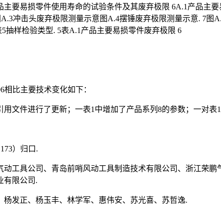
品主要易损零件使用寿命的试验条件及其废弃极限 6A.1产品主
图A.3冲击头废弃极限测量示意图A.4摆锤废弃极限测量示意. 7图
抽样检验类型. 5表A.1产品主要易损零件废弃极限 6
-2006相比主要技术变化如下：
引用文件进行了更新；一表1中增加了产品系列8的参数；一对表
73）归口.
气动工具公司、青岛前哨风动工具制造技术有限公司、浙江荣鹏
有限公司.
、杨发正、杨玉丰、林学军、惠伟安、苏光喜、苏哲逸.