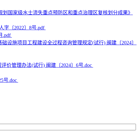
规划国家级水士流失重点预防区和重点治理区复核划分成果》
2022〕8号.pdf
pdf
础设施项目工程建设全过程咨询管理规定(试行) 闽建〔2024〕
管理办法(试行) 闽建〔2024〕6号.doc
号.doc