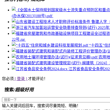
(办水保[2013]188号).pdf
22号.rar
“十四五”住
农用地
江苏省食品安全条例2024.
您必须
[ 登录 ]
才能评论！
搜索
/超级好用
输入关键词后回车，搜索词尽量简短、明确！