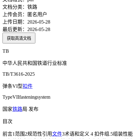
文档分类：
铁路
上传会员：
匿名用户
上传日期：
2026-05-28
最后更新：
2026-05-28
获取高清文档
TB
中华人民共和国铁道行业标准
TB/T3616-2025
弹条VI型
扣件
TypeVIIfasteningsystem
国家
铁路
局 发布
目次
前言1范围2规范性引用
文件
3术语和定义 4 扣件组.5组装性能