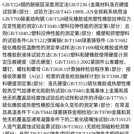
GB/T224钢的脱碳层深度测定法GB/T230.1金属材料洛氏硬度
试验第1部分：试验方法GB/T443-1989L-AN全损耗系统用油
GB/T700碳素结构钢 GB/T528硫化橡胶或热塑性橡胶拉伸应力
应变性能的测定GB/T1040.1塑料拉伸性能的测定第1部分：总
则GB/T1040.2塑料拉伸性能的测定第2部分：模塑和挤塑塑料
的试验条件GB/T1222弹簧锅CB/T1348球墨铸铁件 GB/T1682
硫化橡胶低温胞性的测定单试样法GB/T1690硫化橡胶或热塑
性橡胶耐液体试验方法CB/T2411塑料和硬橡胶使用硬度计测
定压痕硬度（邵氏硬度）GB/T3103.1-2002紧固件公差螺栓、
螺钉、螺柱和螺母 GB/T2828.1计数抽样检验程序第1部分：按
接收质量限（AQL）检索的逐批检验抽样计划CB/T3398.2塑
料硬度测定第2部分：洛氏硬度GB/T3512硫化橡胶或热塑性橡
胶热空气加速老化和耐热试验GB/T6461金属基体上金属和其
他无机覆盖层经腐蚀试验后的试样和试件的评级GB/T7759.1
硫化橡胶或热塑性橡胶压缩永久变形的测定第1部分：在常温
及高温条件下 GB/T9441球墨铸铁金相检验CB/T9789金属和其
他无机覆盖层通常凝露条件下的二氧化硫嘴蚀试验GB/T10125
人造气氨腐蚀试验盐雾试验GB/T15822.1无损检测磁粉检测第
1部分：总则 TB/T1495弹条I型扣件TB/T2478弹条金相组织评