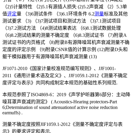
（2)5计量特性 （2)5.1有源插人损失 (2)5.2声衰减 （2）5.3单
值
评定
量 （3)6测试条件 （3)6.1环境条件 6.2
测量
标准及其他
测试要求 （3) （3)7测试项目和测试方法 （3)7.1测试项目
（3)7.2测试方法 （4)8测试结果表达 （6)8.1测试数据处理
（6)8.2测试结果的测量不确定度 （6)8.3测试证书 （7)附录A
测试证书的内页格式 （8)附录B有源降噪耳机声衰减测量不确
定度的评定示例 （9)附录CSNR值的计算示例 (12)附录D头和
躯干模拟器用于有源降噪耳机声衰减测量 (13)
JF1071-2010《国家计量校准规范编写规则》、JJF1001-
2011《通用计量术语及定义》、JJF1059.1-2012《测量不确定
度评定与表示》共同构成制定本规范的基础性系列规范.
本规范参照了ISO4869-6：2019《声学护听器第6部分：主动降
噪耳罩声衰减的测定》 ( Acoustics-Hearing protectors-Part
6;Determination of sound attenuationof active noise reduction
earmuffs) .
测量不确定度按照JIF1059.1-2012《测量不确定度评定与表
示》的要求评定和表示.