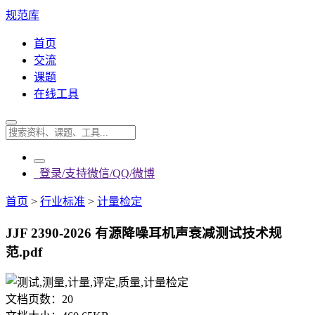
规范库
首页
交流
课题
在线工具
登录/支持微信/QQ/微博
首页
>
行业标准
>
计量检定
JJF 2390-2026 有源降噪耳机声衰减测试技术规
范.pdf
文档页数：
20