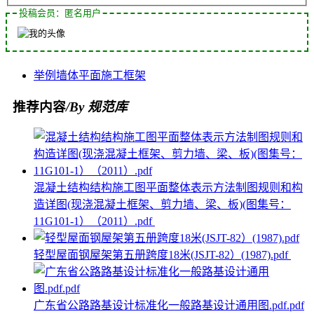
投稿会员：匿名用户
举例
墙体
平面
施工
框架
推荐内容
/By 规范库
混凝土结构结构施工图平面整体表示方法制图规则和构
造详图(现浇混凝土框架、剪力墙、梁、板)(图集号：
11G101-1）（2011）.pdf
轻型屋面钢屋架第五册跨度18米(JSJT-82）(1987).pdf
广东省公路路基设计标准化一般路基设计通用图.pdf.pdf