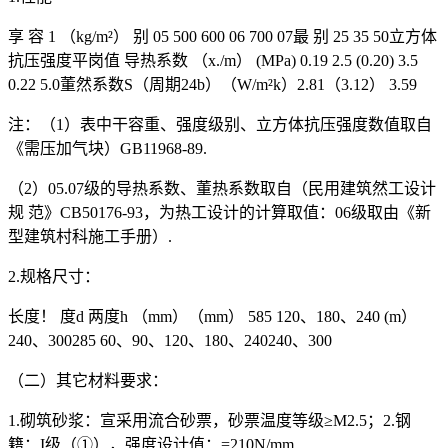
享 容 1 （kg/m²） 别 05 500 600 06 700 07最 别 25 35 50立方体
抗压强度平岗值 导热系数 （x./m） (MPa) 0.19 2.5 (0.20) 3.5
0.22 5.0董然系数S（周期24b）（W/m²k）2.81（3.12） 3.59
注：（1）表中干容重、强度级别、立方体抗压强度数值取自
《需压加气块）GB11968-89.
（2）05.07级的导热系数、董热系数取自（民用建筑然工设计
规 范》CB50176-93，为热工设计的计算取值：06级取由《新
型建筑村科施工手册）.
2.规格尺寸：
长度！ 度d 两度h （mm）（mm） 585 120、180、240 (m）
240、300285 60、90、120、180、240240、300
（二）其它材料要求：
1.砌筑砂浆：宣采用流合砂票，砂票温度等级≥M2.5；2.钢
籍：I级（①），强度设计值：=210N/mm.