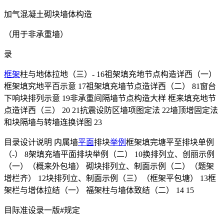
加气混凝土砌块墙体构造
（用于非承重墙）
录
框架
柱与地体拉地（三）- 16祖架填充地节点构造详西（一）
框架填究地平百示意 17祖架填充墙节点造详西（二） 81窗台
下响块排列示意 19非承重间隔墙节点构造大样 框来填充地节
点造详西（三） 20 21抗震设防区墙项图定法 22墙顶增固定法
和块隔墙与转墙连换详图 23
目录设计说明 内属墙
平面
排块
举例
框架填完塘平至排块单例
（-） 8架填充墙平面排块举例（二） 10换排列立、创丽示例
（一）（概来外包墙） 砌块排列立、制面示例（二）（题架
增栏齐） 12块排列立、制面示例（三）（框架平包塘） 13框
架栏与增体拉结（一） 福架柱与墙体致结（二） 14 15
目际准设录一版#规定