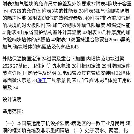
附表2加气验块的允许尺寸偏差及外院要求37附表4确块于容重
不间等级的允许值 附表3块的性能要 38附表5加气验聊块隔增
的隔声性能 39附表6加气的热物理参数. 40附表7非承重加气逊
响块境的时火板限附表8加气砼砌块外增低限厚度 和燃烧性能.
41附表9山东省围护结构室外计算温度 42附表10几种厚度的加
气验响块墙体的热照值 42附表11双面抹湿合砂蒙各20mm黑的
加气 确块增体的热阻值及传热值R43
外贴保温换国定法 24过票及童台下加国 内增情范切块过梁
2526 27基础、卫生间等防水氟法 28门框图定法 29附增国定件
节点详图 国定配件及说明 31电线管及其它管线安装图 32培体
饰面微法示意 33
施工
工具示意 附表1加气验明块培体施工用砂
策及 34
设计说明
适用范围：
（一）本国集运用于抗设拾烈度8度池区的一教工业身民用 建
须的框架填充墙及非示重间隔墙.（二）处于浸水、两湿、化