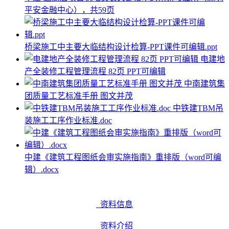
平安金融中心），共59页
桥梁施工中主要大临结构设计检算-PPT课件可编辑.ppt
电建地
产全装修工程管理流程 82页 PPT可编辑
中南建筑集
团质量工艺标准手册 图文并茂
中铁建TBM吊
装施工工序作业标准.doc
中建《建筑工程图纸会审实施指南》重排版（word可编
辑）.docx
资料信息
资料介绍