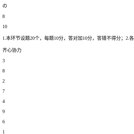
の
8
10
1.本环节设题20个，每题10分，答对加10分，答错不得分；
齐心协力
3
8
2
7
4
9
6
1