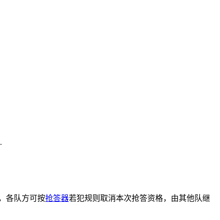
.
答，各队方可按
抢答器
若犯规则取消本次抢答资格，由其他队继