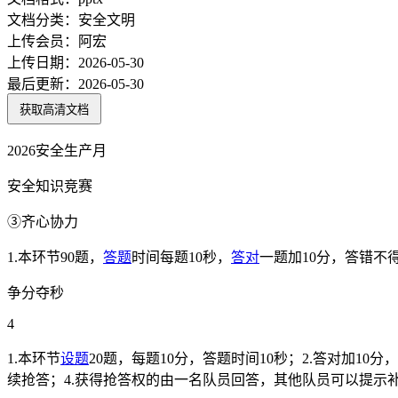
文档分类：
安全文明
上传会员：
阿宏
上传日期：
2026-05-30
最后更新：
2026-05-30
获取高清文档
2026安全生产月
安全知识竞赛
③齐心协力
1.本环节90题，
答题
时间每题10秒，
答对
一题加10分，答错不
争分夺秒
4
1.本环节
设题
20题，每题10分，答题时间10秒；2.答对加10
续抢答；4.获得抢答权的由一名队员回答，其他队员可以提示补