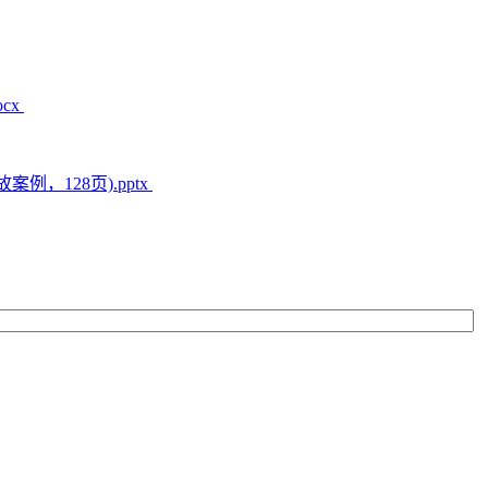
cx
，128页).pptx