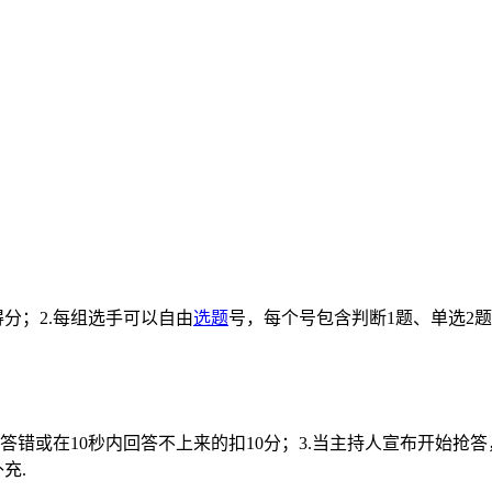
得分；2.每组选手可以自由
选题
号，每个号包含判断1题、单选2题
分，答错或在10秒内回答不上来的扣10分；3.当主持人宣布开始抢
充.