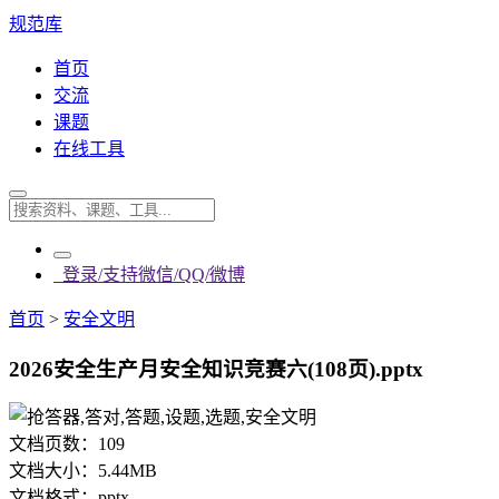
规范库
首页
交流
课题
在线工具
登录/支持微信/QQ/微博
首页
>
安全文明
2026安全生产月安全知识竞赛六(108页).pptx
文档页数：
109
文档大小：
5.44MB
文档格式：
pptx