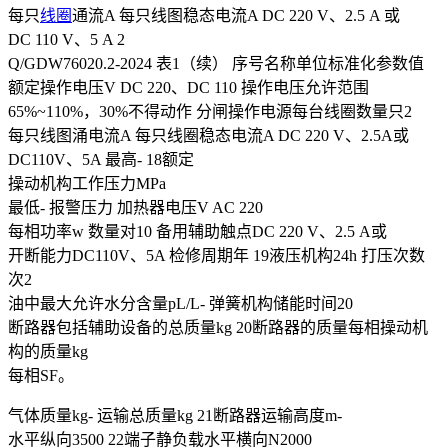
每只
线圈
通流A 每只线图稳态电流A DC 220 V、2.5 A 或
DC 110 V、5 A 2
Q/GDW76020.2-2024 表1（续） 序号名称单位标准化参数值
额定操作电压V DC 220、DC 110 操作电压允许范围
65%~110%，30%不得动作 分闸操作电源每台线圈数量只2
每只线图涌电流A 每只线圈稳态电流A DC 220 V、2.5A或
DC110V、5A 最高- 18额定
操动机构工作压力MPa
最低- 报警压力 加热器电压V AC 220
每相功率w 数量对10 备用辅助触点DC 220 V、2.5 A或
开断能力DC110V、5A 检修周期年 19液压机构24h 打压次数
次2
油中最大允许水分含量pL/L- 弹簧机构储能时间20
断路器包括辅助设备的总质量kg 20断路器的质量每相操动机
构的质量kg
每相SF。
气体质量kg- 运输总质量kg 21断路器运输高度m-
水平纵向3500 22端子静负载水平横向N2000