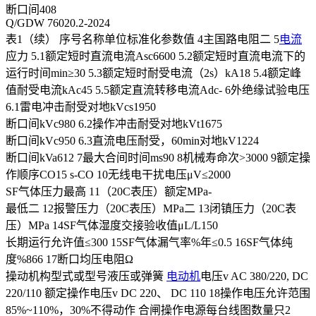
断口间408
Q/GDW 76020.2-2024
表1（续） 序号名称单位标准化参数值 4主国路电阻二 5
电流
应力 5.1额定短时直流电流Asc6600 5.2额定短时直流电流下的
运行时间min≥30 5.3额定短时耐受电流（2s）kA18 5.4额定峰
值耐受电流kAc45 5.5额定直流转移电流Adc- 6外绝缘试验电压
6.1雷电冲击耐受对地kVcs1950
断口间kVc980 6.2操作冲击耐受对地kVt1675
断口间kVc950 6.3直流电压耐受，60min对地kV1224
断口间kVa612 7最大合间时间ms90 8机械寿命次>3000 9额定操
作顺序CO15 s-CO 10无线电干扰电压μV≤2000
SF气体压力最高 11（20C表压）额定MPa-
最低二 12报警压力（20C表压）MPa二 13闭镇压力（20C表
压）MPa 14SF气体湿度交接验收值μL/L150
长期运行允许值≤300 15SF气体漏气率%年≤0.5 16SF气体纯
度%866 17断口均压电阻Ω
操动机构型式或型号液压或弹簧
电动机
电压v AC 380/220, DC
220/110 额定操作电压v DC 220、 DC 110 18操作电压允许范围
85%~110%，30%不得动作 合闸操作电源每台线图数量只2