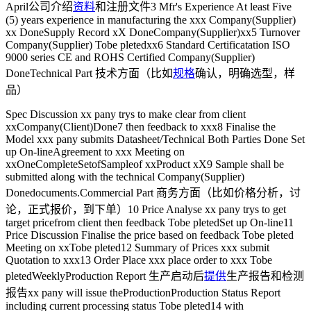
April公司介绍
资料
和注册文件3 Mfr's Experience At least Five
(5) years experience in manufacturing the xxx Company(Supplier)
xx DoneSupply Record xX DoneCompany(Supplier)xx5 Turnover
Company(Supplier) Tobe pletedxx6 Standard Certificatation ISO
9000 series CE and ROHS Certified Company(Supplier)
DoneTechnical Part 技术方面（比如
规格
确认，明确选型，样
品）
Spec Discussion xx pany trys to make clear from client
xxCompany(Client)Done7 then feedback to xxx8 Finalise the
Model xxx pany submits Datasheet/Technical Both Parties Done Set
up On-lineAgreement to xxx Meeting on
xxOneCompleteSetofSampleof xxProduct xX9 Sample shall be
submitted along with the technical Company(Supplier)
Donedocuments.Commercial Part 商务方面（比如价格分析，讨
论，正式报价，到下单）10 Price Analyse xx pany trys to get
target pricefrom client then feedback Tobe pletedSet up On-line11
Price Discussion Finalise the price based on feedback Tobe pleted
Meeting on xxTobe pleted12 Summary of Prices xxx submit
Quotation to xxx13 Order Place xxx place order to xxx Tobe
pletedWeeklyProduction Report 生产启动后
提供
生产报告和检测
报告xx pany will issue theProductionProduction Status Report
including current processing status Tobe pleted14 with