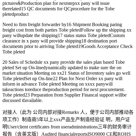
pictures&Production plan for nextstepxx pany will issue
therelated15 QC documents for QCprocedure for the Tobe
pletedproduct
Need to firm freight forwarder by16 Shipment Booking paring
freight cost from both parties Tobe pletedFollow up the shipping xx
pany willupdate the shipping17 status status Tobe pletedCustom
clearance in x pany will provide shipping18 destination port
documents prior to arriving Tobe pleted19Goods Acceptance Check
Tobe pleted
20 Sales of Schedule xx pany provide the sales plan based Tobe
pleted Set up On-linedynamically updated to make sure the on
market situation Meeting on xx21 Status of Inventory sales go well
Tobe pletedSet up On-line22 Plan for Next Order xx pany will
inform in advance Tobe pleted Meeting on xxxx panywill
takeactions toreduce theproduction period for next procurement.
Tobe pleted23 Preparation from Supplier Financal support willbe
discussed ifavailable.
对接人（此为 公司内部对接Remarks 人，便于公司内部推动各
项工作）制造商5年以上xxx产品生产制造经验证 明，用户证
明User/client certificates from useradministrations三年的财务审计
报告（含英文版）Audited financialreportsISO9000 CE和ROHS