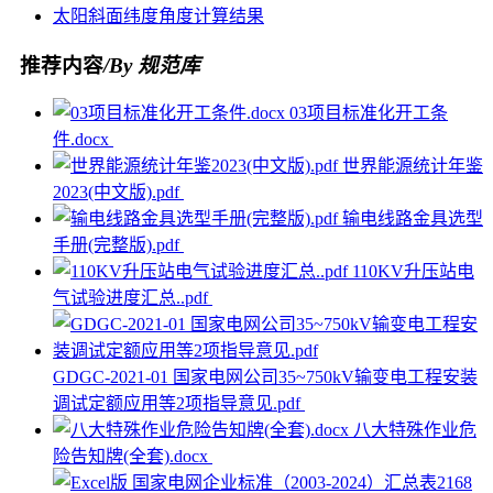
太阳
斜面
纬度
角度
计算结果
推荐内容
/By 规范库
03项目标准化开工条
件.docx
世界能源统计年鉴
2023(中文版).pdf
输电线路金具选型
手册(完整版).pdf
110KV升压站电
气试验进度汇总..pdf
GDGC-2021-01 国家电网公司35~750kV输变电工程安装
调试定额应用等2项指导意见.pdf
八大特殊作业危
险告知牌(全套).docx