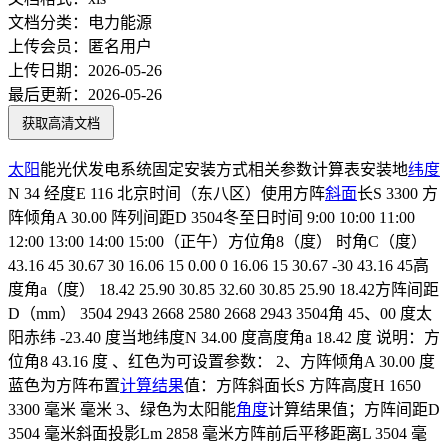
文档分类：
电力能源
上传会员：
匿名用户
上传日期：
2026-05-26
最后更新：
2026-05-26
获取高清文档
太阳
能光伏发电系统固定安装方式相关参数计算表安装地
纬度
N 34 经度E 116 北京时间（东八区）使用方阵
斜面
长S 3300 方
阵倾角A 30.00 阵列间距D 3504冬至日时间 9:00 10:00 11:00
12:00 13:00 14:00 15:00（正午）方位角8（度） 时角C（度）
43.16 45 30.67 30 16.06 15 0.00 0 16.06 15 30.67 -30 43.16 45高
度角a（度） 18.42 25.90 30.85 32.60 30.85 25.90 18.42方阵间距
D（mm） 3504 2943 2668 2580 2668 2943 3504角 45、00 度太
阳赤纬 -23.40 度当地纬度N 34.00 度高度角a 18.42 度 说明：方
位角8 43.16 度 、红色为可设置参数： 2、方阵倾角A 30.00 度
蓝色为方阵布置
计算结果
值：方阵斜面长S 方阵高度H 1650
3300 毫米 毫米 3、绿色为太阳能
角度
计算结果值；方阵间距D
3504 毫米斜面投影Lm 2858 毫米方阵前后平移距离L 3504 毫