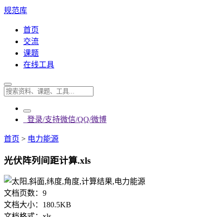
规范库
首页
交流
课题
在线工具
登录/支持微信/QQ/微博
首页
>
电力能源
光伏阵列间距计算.xls
文档页数：
9
文档大小：
180.5KB
文档格式：
xls