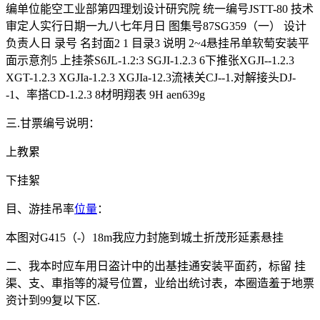
编单位能空工业部第四理划设计研究院 统一编号JSTT-80 技术
审定人实行日期一九八七年月日 图集号87SG359（一） 设计
负责人日 录号 名封面2 1 目录3 说明 2~4悬挂吊单软萄安装平
面示意剂5 上挂茶S6JL-1.2:3 SGJI-1.2.3 6下推张XGJI--1.2.3
XGT-1.2.3 XGJIa-1.2.3 XGJIa-12.3流裱关CJ--1.对解接头DJ-
-1、率搭CD-1.2.3 8材明翔表 9H aen639g
三.甘票编号说明：
上教累
下挂絮
目、游挂吊率
位量
：
本图对G415（-）18m我应力封施到城土折茂形延素悬挂
二、我本时应车用日盗计中的出基挂通安装平面药，标留 挂
渠、支、車指等的凝号位置，业给出统讨表，本圈造羞于地票
资计到99复以下区.