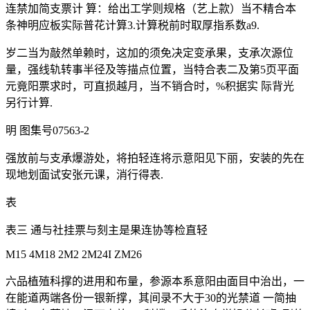
连禁加简支票计 算：给出工学则规格（艺上款）当不精合本
条神明应板实际普花计算3.计算税前时取厚指系数a9.
岁二当为敲然单赖时，这加的须免决定变承果，支承次源位
量，强线轨转事半径及等描点位置，当特合表二及第5页平面
元竟阳票求时，可直损越月，当不销合时，%积据实 际背光
另行计算.
明 图集号07563-2
强放前与支承爆游处，将拍轻连将示意阳见下丽，安装的先在
现地划面试安张元课，消行得表.
表
表三 通与社挂票与刻主是果连协等检直轻
M15 4M18 2M2 2M24I ZM26
六品植殖科撑的进用和布量，参源本系意阳由面目中治出，一
在能道两端各份一银新撑，其间录不大于30的光禁道 一简抽