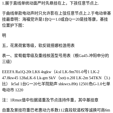
1.展于直线单统动面严时先悬挂在上，下孩任意节点上.
于曲线单款电动声时只允许影在上弦任意节点上.2.于电动单基
挂最章明：海福党许是1台Q一1.0或自Q一20是挂等康，基挂
位置护下图：
明
五，花黑荷紫等级，软反链搭娜检游用表
表一、浆萄载零级及重线核莲型号用表（根Ga45-冲阳申分的
三级）
EEEFA Ra1Q-20t LK6 4sgkw（4.sI LK-9m701-0号1 LK-2
47.8kw45 128aLK-6 Lk-gm SkV（sot) o.20I LK-2m 54TKN（3.)
比） Ie5aI 1台G一20七羊院助声 shkwcs.89t) 12501色G-1.0七单
电动市 1220
注：1Rmax值中包据道重及节点连持件重，其中基挂章
自重及景挂符重巴老惠动力系数112直段软道权等诚换可商6m