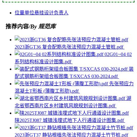
位量
单位
悬挂
设计
负责人
推荐内容
/By 规范库
2023浙GT36 复合配筋先张法预应力混凝土管桩.pdf
02G01~04 02
系列结构标准设计图集.pdf
装
配式钢筋桁架组合板图集 T/SXCAS 030-2024.pdf
先张预应力
混凝土T形板 (薄腹工形肋).pdf
湖
北省鄂西南片区乡村建筑风貌规划设计图集.pdf
陕2025TJ087 城镇浅埋式地下人行通道设计图集.pdf
2023浙GT37 静钻根植先张法预应力混凝土竹节桩.pdf