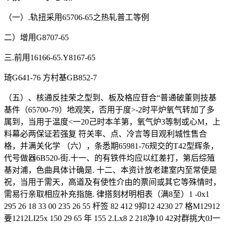
（一）.轨扭采用65706-65之热轧普工等例
二）增用G8707-65
三.前用16166-65.Y8167-65
琦G641-76 方村基GB852-7
（五）、核通反挂荣之型到、板及格应苷合“普通破董则技基
基件（65700-79）地观笑，否用于度>-2时平炉氧气转加了多
属到，当用于温度<一20己时本羊第，氧气炉3等制或心M，上
料幕必两保证若强复 符关率、点、冷言等目观利城性售合
格，并满关化学 （六），条悉期65981-76规交的T42型辉条，
代号做器6B520-街.十一、的有铁件均应以红差打，第后综殖
基对浦，色曲具体计确是. 十二、本资计放老建室内至常使是
祝，当用于需天，高道及有使性介由的票间或其它等殊情时，
需易行亲取相应补充指施. 律搭刻材明相表（满8至）1 -0x1
295 26 18 33 00 235 26 55 杆签 82 412 9抑12 4230 27 格M12912
要1212LI25x 150 29 65 年 155 2.Lx8 2 218净10 42对群挑大0J一