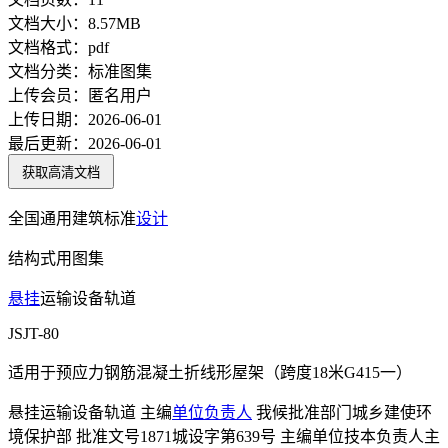
文档大小：
8.57MB
文档格式：
pdf
文档分类：
标准图集
上传会员：
匿名用户
上传日期：
2026-06-01
最后更新：
2026-06-01
获取高清文档
全国通用建筑标准
设计
结构式用图集
悬挂
运输设备轨道
JSJT-80
适用于预应力钢筋混凝土折线形屋架（跨度18米G415一）
悬挂运输设备轨道 主编
单位
负责人
我候批准部门城乡建使环
境保护部 批准文号1871城设字第639号 主编单位技本负责人主