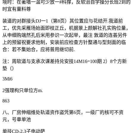
境时：在著墙一温可少放一#科撑，反软治自学操分长班2到的
时宜有量料尊
装道的对群接头DJ一1（第8页）其位置应与花结开.我道前
工，优先采雁场始面即枝正丘，机据景上颜解社孔实购位量，
从申细购端然孔后米用参识一次起举，最注 敦道的连荟另件
上的预留祝要求他制，安装前应检查方针整通与型刻面的临
合：若不集始合，应将普用继切前.
注：周软道与支承次课差持兑安技14M16=100期 2）8个方新
垫（）
3Mi6
2强理构只单位方m.
863
八、厂房伸缩维处轨道资作盗凭第6页，一级厂的核可不资
元，号車单池
单技CD-2.3子电动萨