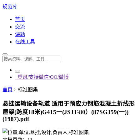
规范库
首页
交流
课题
在线工具
登录/支持微信/QQ/微博
首页
>
标准图集
悬挂运输设备轨道 适用于预应力钢筋混凝土折线形
屋架(跨度18米)G415一(JSJT-80）(87SG359(一))
(1987).pdf
文档页数：
11