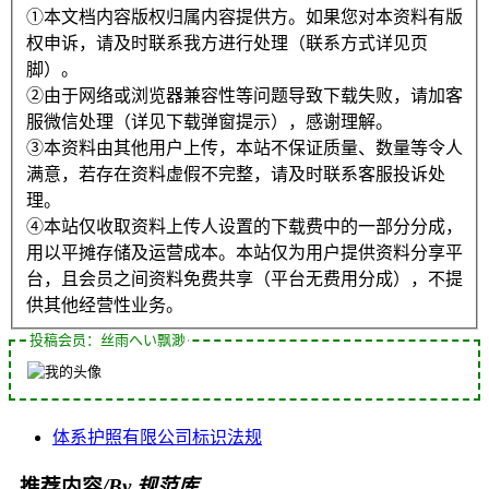
①本文档内容版权归属内容提供方。如果您对本资料有版
权申诉，请及时联系我方进行处理（联系方式详见页
脚）。
②由于网络或浏览器兼容性等问题导致下载失败，请加客
服微信处理（详见下载弹窗提示），感谢理解。
③本资料由其他用户上传，本站不保证质量、数量等令人
满意，若存在资料虚假不完整，请及时联系客服投诉处
理。
④本站仅收取资料上传人设置的下载费中的一部分分成，
用以平摊存储及运营成本。本站仅为用户提供资料分享平
台，且会员之间资料免费共享（平台无费用分成），不提
供其他经营性业务。
投稿会员：丝雨へい飘渺
体系
护照
有限公司
标识
法规
推荐内容
/By 规范库