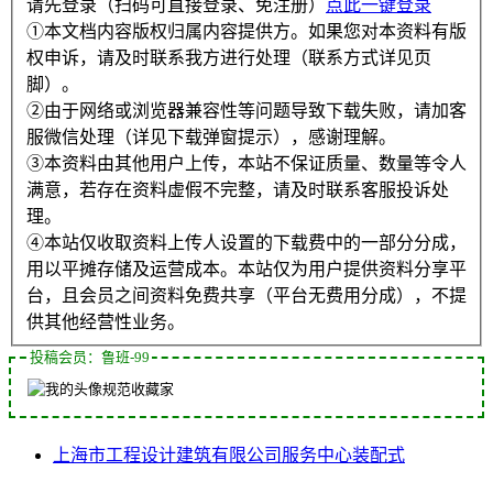
请先登录（扫码可直接登录、免注册）
点此一键登录
①本文档内容版权归属内容提供方。如果您对本资料有版
权申诉，请及时联系我方进行处理（联系方式详见页
脚）。
②由于网络或浏览器兼容性等问题导致下载失败，请加客
服微信处理（详见下载弹窗提示），感谢理解。
③本资料由其他用户上传，本站不保证质量、数量等令人
满意，若存在资料虚假不完整，请及时联系客服投诉处
理。
④本站仅收取资料上传人设置的下载费中的一部分分成，
用以平摊存储及运营成本。本站仅为用户提供资料分享平
台，且会员之间资料免费共享（平台无费用分成），不提
供其他经营性业务。
投稿会员：鲁班-99
规范收藏家
上海市
工程设计
建筑
有限公司
服务中心
装配式