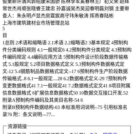
俊栗新许清风郭绍康宋国骄 陈林李军奚春林王广初文荣 赵辉
常世杰肖顺张晓睿王建忠 孙嘉诚吴杰吴迎春明磊刘钢 主要审
查人：朱永明卢显杰房霆宸高守玮朱敏涛 挥燕春陆彬
上海市建筑建材业市场管理总站
5
目
1总则 2术语和缩略语 2.1术语 2.2缩略语2 3基本规定 4预制构
件分类编码规则 4.1一般规定6 4.2预制构件分类规定 4.3预制构
件编码规定 4.4编码应用方法 5预制构件设计阶段数据传输格
式 5.1般规定 5.2项目数据格式定义 5.3预制构件数据格式定
文-12 5.4钢筋制品数据格式定文--17 6预制构件生产阶段数据
传输格式..8 6.1一般规定....28 6.2数据格式定义-29 7预制构件
变更数据格式41 7.1一般规定41 7.2数据格式定文41 8项目附属
信息数据格式 6扩展信息数据格式50 10数据交互接口开发.52
附录A预制构件编码及其类目名称-54 6
附录B预制构件数据结构-63 本标准用词说明--75 引用标准名
录76 附：条文说明---77...
资源链接