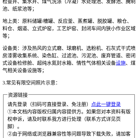
检查井、集水井、煤气洗涤（冷凝）水处理池、发酵池、腌制
池、纸浆池等；
地上类：原料储罐/槽罐、反应釜、蒸煮罐、脱胶罐、粮仓、
料仓、烟道、立式炉窑，工艺炉窑、封闭车间内狭小作业区域
等；
设备类：涉及热风的立式磨、球磨机、选粉机、石灰式干式喷
房漆雾收集系统、染色缸、过滤池、污泥池、废弃管道、密闭
式设备检修舱、超纯水氮封水箱、情性气体相关设备
设施
、煤
气相关设备设施等；
3.常见有限空间照片示意：
资源链接
请先登录（扫码可直接登录、免注册）
点此一键登录
①本文档内容版权归属内容提供方。如果您对本资料有版
权申诉，请及时联系我方进行处理（联系方式详见页
脚）。
②由于网络或浏览器兼容性等问题导致下载失败，请加客