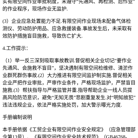
实有限空间作业审批制度，未遵守“先通风、再检测、后作业”
的作业程序，现场作业无监护.
(3）企业应急处置能力不足.有限空间作业现场未配备气体检
测仪、劳动防护用品、应急救援装备.事故发生后，未采取有
效防护措施盲目施救，导致伤亡扩大.
4.工作提示：
（1）举一反三深刻吸取事故教训.督促相关企业切记“要作业
先通风、会施救不盲目”，坚决遇制有限空间检维修、清淤作
业群死群伤事故.(2）大力推进有限空间监护制实施.督促相关
企业严把作业审批，严审作业条件，严格现场监护，严禁盲目
施救.(3）帮扶指导与严格监管并重.指导帮助企业一线人员提
高风险防范意识，避免“无知无畏”悲剧重复发生.对“明知故犯”
违法违规企业，依法严格实施处罚，加大警示曝光力度.
手册编制说明
本手册依据《工贸企业有限空间作业安全规定》（应急管理部
令第13号）、《有限空间作业安全技术规范》（GB46768-