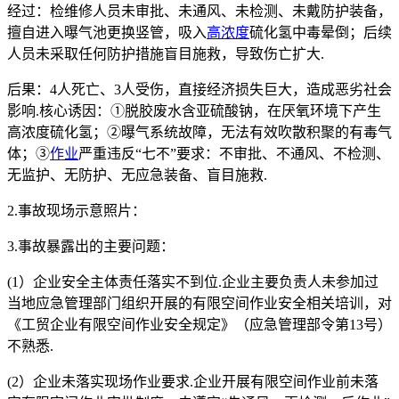
经过：检维修人员未审批、未通风、未检测、未戴防护装备，
擅自进入曝气池更换竖管，吸入
高浓度
硫化氢中毒晕倒；后续
人员未采取任何防护措施盲目施救，导致伤亡扩大.
后果：4人死亡、3人受伤，直接经济损失巨大，造成恶劣社会
影响.核心诱因：①脱胶废水含亚硫酸钠，在厌氧环境下产生
高浓度硫化氢；②曝气系统故障，无法有效吹散积聚的有毒气
体；③
作业
严重违反“七不”要求：不审批、不通风、不检测、
无监护、无防护、无应急装备、盲目施救.
2.事故现场示意照片：
3.事故暴露出的主要问题：
(1）企业安全主体责任落实不到位.企业主要负责人未参加过
当地应急管理部门组织开展的有限空间作业安全相关培训，对
《工贸企业有限空间作业安全规定》（应急管理部令第13号）
不熟悉.
(2）企业未落实现场作业要求.企业开展有限空间作业前未落