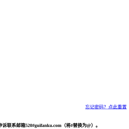
忘记密码？点此重置
520#guifanku.com（将#替换为@）。