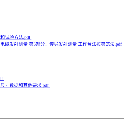
件和试验方法.pdf
 集成电路 电磁发射测量 第5部分：传导发射测量 工作台法拉第笼法.pdf
df
的尺寸数据和其他要求.pdf