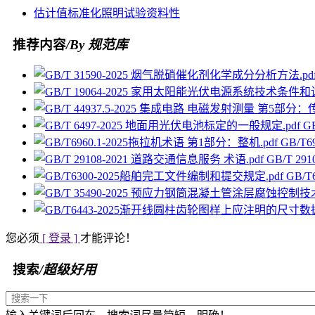
估计值
标准化
照明
试验
资料性
推荐内容
/By 规范库
G
GB/T
GB/T 2
GB/
您必须
[ 登录 ]
才能评论！
搜索
/超级好用