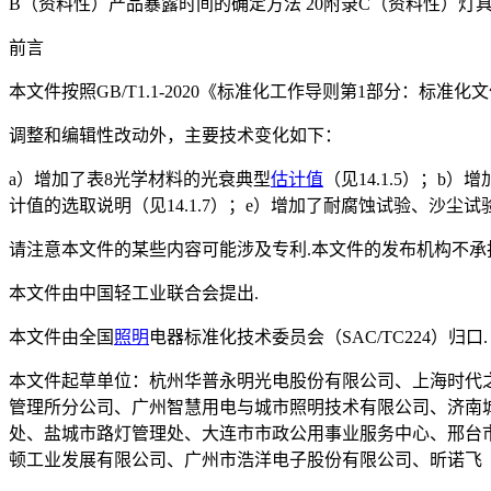
B（资料性）产品暴露时间的确定方法 20附录C（资料性）灯
前言
本文件按照GB/T1.1-2020《标准化工作导则第1部分：标准
调整和编辑性改动外，主要技术变化如下：
a）增加了表8光学材料的光衰典型
估计值
（见14.1.5）；
计值的选取说明（见14.1.7）；e）增加了耐腐蚀试验、沙尘试
请注意本文件的某些内容可能涉及专利.本文件的发布机构不承
本文件由中国轻工业联合会提出.
本文件由全国
照明
电器标准化技术委员会（SAC/TC224）归口.
本文件起草单位：杭州华普永明光电股份有限公司、上海时代
管理所分公司、广州智慧用电与城市照明技术有限公司、济南
处、盐城市路灯管理处、大连市市政公用事业服务中心、邢台
顿工业发展有限公司、广州市浩洋电子股份有限公司、昕诺飞