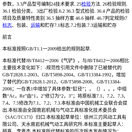
参数，3.3产品型号编制24技术要求. 25
检验
方法. 26检验规则.
36.1 检验分类， 3出厂检验.6.2 36.3 型式检验. 36.4 产品的检验
项目及质量特性类别 36.5 抽样方案 46.6 抽样. 46.7判定规则t7
标志
、包装、
运输
和贮存7.1标志.7.2包装.7.3运输和贮存
前言
本标准按照GB/T1.1一2009给出的规则起草.
本标准代替JB/T8412一2006《气铲》，与JB/T8412一2006相比
主要技术变化如下：-规范性引用文件中删除了已被替代的
GB/T2828.1-2003、GB/T5898-2004、GB/T13384-1992，增加
了替代的GB/T2828.1-2012、GB/T5898-2008、GB/T13384-
2008；一在表1中增加了具体参数“缸径”；，（），，，中组
数“Ac，Re”由“1，2”修订为“2，3”；将原标准7.1、7.2、7.3、
7.4、7.5修改为7.1、7.2、7.3.本标准由中国机械工业联合会提
出.本标准由全国凿岩机械与气动工具标准化技术委员会
（SAC/TC173）归口.本标准起草单位：徐州三刃风动工具有
限公司、天水凿岩机械气动工具研究所.本标准主要起草人：
顾喜、李贵杰.本标准所代替标准的历次版本发布情况为：