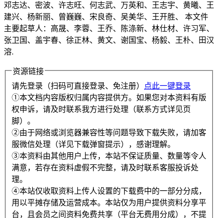
邓志达、密波、许志旺、何志武、万英和、王志宇、黄曦、王
建兴、杨新丽、曾巍巍、宋良奇、吴美华、王开胜、 本文件
主要起草人：高晟、李蓉、王乔、陈涤新、林仕材、许习军、
张卫国、盖宇春、徐正林、黄文、谢国宝、杨毅、王朴、田汉
溶.
资源链接
请先登录（扫码可直接登录、免注册）
点此一键登录
①本文档内容版权归属内容提供方。如果您对本资料有版
权申诉，请及时联系我方进行处理（联系方式详见页
脚）。
②由于网络或浏览器兼容性等问题导致下载失败，请加客
服微信处理（详见下载弹窗提示），感谢理解。
③本资料由其他用户上传，本站不保证质量、数量等令人
满意，若存在资料虚假不完整，请及时联系客服投诉处
理。
④本站仅收取资料上传人设置的下载费中的一部分分成，
用以平摊存储及运营成本。本站仅为用户提供资料分享平
台，且会员之间资料免费共享（平台无费用分成），不提