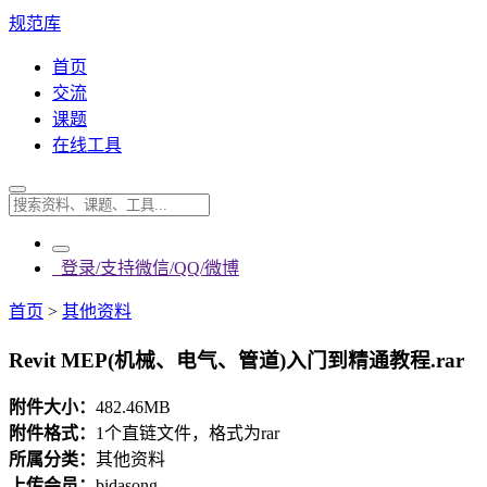
规范库
首页
交流
课题
在线工具
登录/支持微信/QQ/微博
首页
>
其他资料
Revit MEP(机械、电气、管道)入门到精通教程.rar
附件大小：
482.46MB
附件格式：
1个直链文件，格式为rar
所属分类：
其他资料
上传会员：
bidasong