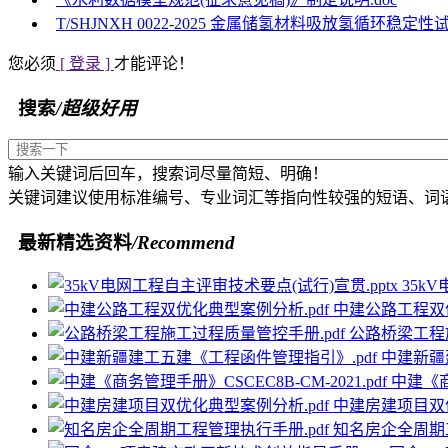
T/SHJNXH 0022-2025 金属储氢材料吸放氢循环稳定性试
您必须
[ 登录 ]
才能评论！
搜索
/超级好用
输入关键词后回车，搜索词尽量简短、明确！
关键词建议使用标准编号、专业词汇等指向性较强的短语、词
最新精选资料
/Recommend
35k
中建公路工程双优
公路桥梁工程施
中建新疆
中建《商务
中建房建项目双优
知名房企全周期工