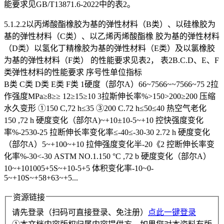
能要求见GB/T13871.6-2022中的表2。
5.1.2.2以丙烯酸酯橡胶为基的弹性材料（B类）、以硅橡胶为
基的弹性材料（C类）、以乙烯丙烯酸酯橡 胶为基的弹性材料
（D类）以氢化丁精橡胶为基的弹性材料（E类）及以氯橡胶
为基的弹性材料（F类） 的性能要求见表2， 表2B.C.D、E、F
类弹性材料的性能要求 序号性单位指标
B类 C类 D类 E类 F类 1硬度（部尔A）66~7566~~7566~75 2拉
作强度MPa≥8≥≥ 12≥15≥10 3拉斯伸长率%>150>200≥200 压缩
水久变形 ①150 C,72 h≤35 ③200 C.72 h≤50≤40 热空气老化
150 ,72 h 硬度变化（部尔A)~+10±10-5~+10 控快强度变化
率%-2530-25 拉断伸长率变化率≤-40≤-30-30 2.72 h 硬度变化
（部尔A）5~+100~+10 拉伸强度变化半-20《2 控断伸长率变
化率%-30<-30 ASTM NO.1.150 °C ,72 b 硬度变化（部尔A）
10~+101005+5S~+10-5+5 体积变化率-10~0-
5~+10S~+58+63~+5...
资源链接
请先登录（扫码可直接登录、免注册）
点此一键登录