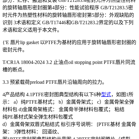
部分：贮存、搬运和安装 GB/T21283.4密封元件为热塑性材料
的旋转轴唇形密封圈第4部分：性能试验程序 GB/T21283.5密
时元件为热塑性材料的旋转轴唇形密封第5部分：外观缺陷的
识别 3术语和定义 GB/T17446和GB/T21283.2界定的以及下列
术语和定义适用于本文件。
{'E 唇片lip gasket 以PTFE为基材的应用于旋转轴唇形密封圈的
密封元件。
T/CR1A 18004-2024 3.2 止油点oil stopping point PTFE唇片同流
槽的断点。
3.3 预紧载荷preload PTFE唇片沿轴周向的拉力。
4产品结构 4.1PTFE密封图典型结构有以下6种
型式
，如图1所
示： a）纯PTFE基材式； b）金属骨架式； c）金属骨架全弹
材料包 d)金属骨架格式： 金属骨半弹材料包覆式； 粘结
纯PE基材式架全弹生材料包覆式
d）金属骨架双唇式粘结式 标引序号说明： [PTFE基材 金属骨
架： 3弹性材料： 回道纹、