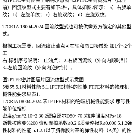
图1PTFE密封图典型结构示意图 4.2PTFE密封阁腾片（成型
前）回流纹型式主要有如下4种，具体如图2所示： a）右旋单
纹； b）左旋单纹； c）右旋双纹； d）左旋双纹。
T/CR1A 18004-2024 回流纹型式也可按供需双方确定的其他型
式。
根据工况需要，回流纹止油点可在轴和唇口接触处 加1个~2个
工
右 标引序号说明： 止油点； 2-右旋回流纹（外向内顺时针）
3--左旋回流纹（外向内逆时针）。
图2PTFE密封图唇片回流纹型式示意图
5要求 5.1材料性能 5.1.1PTFE材料的性能 PTFE材料的物理机
械性能要求见表1.
T/CRIA18004-2024 表1PTFE材料的物理机械性能要求 序号性
能单位指标
密度g/cm*2.10~2.30 2硬度邵尔D50~70 3拉伸强度MPs>18
断数拉应变%200 资动摩擦系数≤0,2 6质量略损R≤0,006 5.1.2弹
性材料的性能 5.1.2.1以丁腊橡胶为基的弹性材料（A类）的性