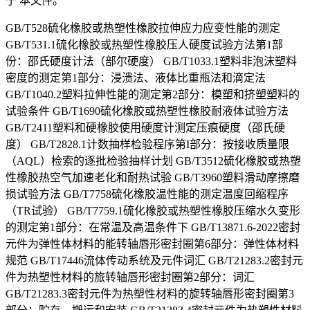
于 本文件。
GB/T528硫化橡胶或热塑性橡胶拉伸应力应变性能的测定
GB/T531.1硫化橡胶或热塑性橡胶压人硬度试验方法第1部
份：邵氏硬度计法（部尔硬度） GB/T1033.1塑料非泡沫塑料
密度的测定第1部分：浸溃法、液体比重瓶法和滴定法
GB/T1040.2塑料拉伸性能的测定第2部分：模塑和挤塑塑料的
试验条件 GB/T1690硫化橡胶或热塑性橡胶耐液体试验方法
GB/T2411塑料和硬橡胶使用硬度计测定压痕硬度（邵氏硬
度） GB/T2828.1计数抽样检验程序第I部分：按接收质量限
（AQL）检索的逐批检验抽样计划 GB/T3512硫化橡胶或热塑
性橡胶热空气加速老化和耐热试验 GB/T3960塑料滑动摩擦磨
损试验方法 GB/T7758硫化橡胶温性能的测定温度回缩程序
（TR试验） GB/T7759.1硫化橡胶或热塑性橡胶压缩水久变形
的测定第1部分：在常温及高温条件下 GB/T13871.6-2022密封
元件为弹性体材料的能转轴唇形密封圈第6部分：弹性体材料
规范 GB/T17446流体传动系统及元件词汇 GB/T21283.2密封元
件为热塑性材料的旅转轴唇形密封圈第2部分：词汇
GB/T21283.3密封元件为热塑性材料的旋转轴唇形密封圈第3