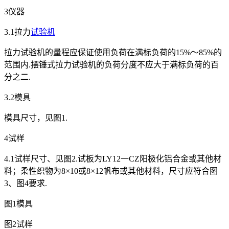
3仪器
3.1拉力
试验机
拉力试验机的量程应保证使用负荷在满标负荷的15%～85%的
范围内.摆锤式拉力试验机的负荷分度不应大于满标负荷的百
分之二.
3.2模具
模具尺寸，见图1.
4试样
4.1试样尺寸、见图2.试板为LY12一CZ阳极化铝合金或其他材
料；柔性织物为8×10或8×12帆布或其他材料，尺寸应符合图
3、图4要求.
图1模具
图2试样