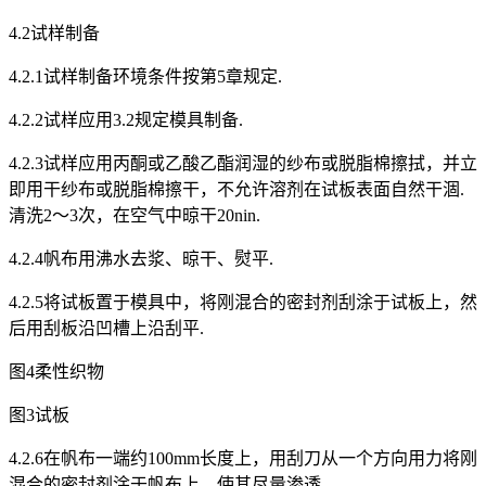
4.2试样制备
4.2.1试样制备环境条件按第5章规定.
4.2.2试样应用3.2规定模具制备.
4.2.3试样应用丙酮或乙酸乙酯润湿的纱布或脱脂棉擦拭，并立
即用干纱布或脱脂棉擦干，不允许溶剂在试板表面自然干涸.
清洗2～3次，在空气中晾干20nin.
4.2.4帆布用沸水去浆、晾干、熨平.
4.2.5将试板置于模具中，将刚混合的密封剂刮涂于试板上，然
后用刮板沿凹槽上沿刮平.
图4柔性织物
图3试板
4.2.6在帆布一端约100mm长度上，用刮刀从一个方向用力将刚
混合的密封剂涂于帆布上，使其尽量渗透.