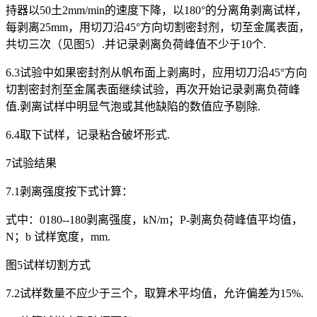
持器以50土2mm/min的速度下降，以180°的分离角剥离试样，
每剥离25mm，用切刀沿45°方向切割密封剂，切至金属表面，
共切三次（见图5）.并记录剥离负荷峰值不少于10个.
6.3试验中如果密封剂从帆布面上剥离时，应用切刀沿45°方向
切割密封剂至金属表面继续试验，再次开始记录剥离负荷峰
值.剥离试样中明显气泡或其他缺陷的数值应予剔除.
6.4取下试样，记录粘合破坏形式.
7试验结果
7.1剥离强度按下式计算：
式中：0180--180剥离强度，kN/m；P-剥离负荷峰值平均值，
N；b 试样宽度，mm.
图5试样切割方式
7.2试样数量不应少于三个，取算术平均值，允许偏差为15%.