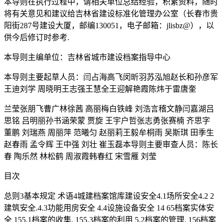
本导则在执行过程中，请相关单位总结经验，积累资料，随时
将有关意见和建议给吉林省建设标准化管理办公室（长春市贵
阳街287号建设大厦，邮编130051，电子邮箱：jlisbz@），以
供今后修订时参考.
本导则主编单位：吉林省城市建设档案指导中心
本导则主要起草人员：闫占海高飞闵昕羽苏泓旭赵长和孙彦军
王迪刘学 周晓明王志强王慧全王迎解艳霞陈炜于雷唐奎
兰莹张朋飞曹广林徐茜 高丽梅白铁峰 刘浩言稽文静闫嘉湖吕
思铭 吕明丽孙书涵荣蒙 贾旋 王宇户哲张志勇张赛楠 齐思字
董鹏 刘瑞燕 周丽萍 范曦匀 赵丽莉王毅牟桐雨 吴斯琪 田季生
赵春雨 孟令辉 王中强 刘壮 崔玉磊本导则主要审查人员：陈长
春 陶乐然 林松鹤 周淑霞韩春红 宋雪雁 刘莹
目次
总则3基本规定 术语4城建档案馆库建设安全4.1场所安全4.2 2
建筑安全.4.3功能用房安全 4.4设施设备安全 14 65档案实体安
全 155.1档案的收集. 155.3档案的利用 5.2档案的管理. 156档案