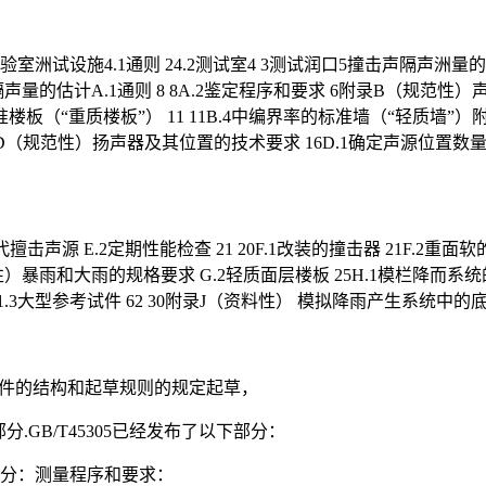
室洲试设施4.1通则 24.2测试室4 3测试润口5撞击声隔声洲量的实
隔声量的估计A.1通则 8 8A.2鉴定程序和要求 6附录B（规范
标准楼板（“重质楼板”） 11 11B.4中编界率的标准墙（“轻质
2附录D（规范性）扬声器及其位置的技术要求 16D.1确定声源位置数
代擅击声源 E.2定期性能检查 21 20F.1改装的撞击器 21F
）暴雨和大雨的规格要求 G.2轻质面层楼板 25H.1模栏降而系统的规
3大型参考试件 62 30附录J（资料性） 模拟降雨产生系统中的底部穿
准化文件的结构和起草规则的规定起草，
分.GB/T45305已经发布了以下部分：
部分：测量程序和要求：