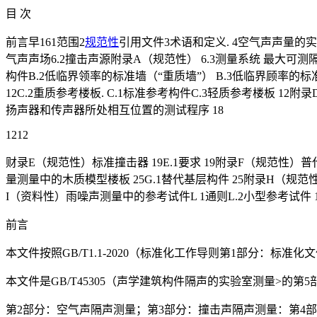
目 次
前言早161范围2
规范性
引用文件3术语和定义. 4空气声声量的实验
气声声场6.2撞击声源附录A（规范性） 6.3测量系统 最大可测
构件B.2低临界领率的标准墙（“重质墙”） B.3低临界顾率的
12C.2重质参考楼板. C.1标准参考构件C.3轻质参考楼板 1
扬声器和传声器所处相互位置的测试程序 18
1212
财录E（规范性）标准撞击器 19E.1要求 19附录F（规范性）普
量测量中的木质模型楼板 25G.1替代基层构件 25附录H（规范性
I（资料性）雨噪声测量中的参考试件L 1通则L.2小型参考试件 1.
前言
本文件按照GB/T1.1-2020（标准化工作导则第1部分：标
本文件是GB/T45305（声学建筑构件隔声的实验室测量>的第5部
第2部分：空气声隔声测量；第3部分：撞击声隔声测量：第4