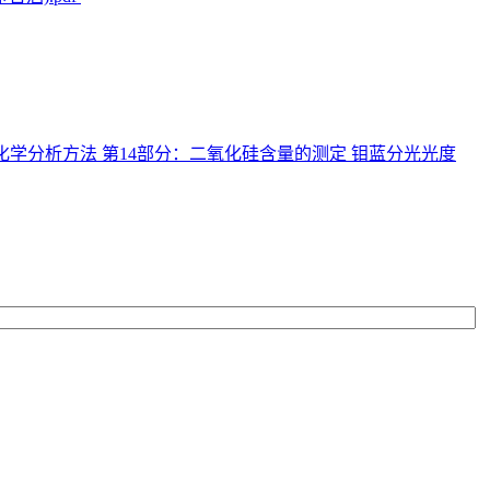
19铅精矿化学分析方法 第14部分：二氧化硅含量的测定 钼蓝分光光度