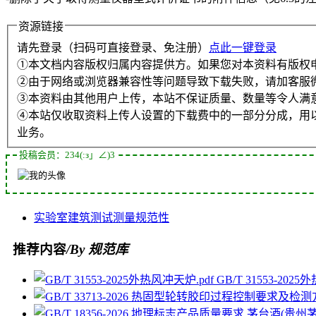
资源链接
请先登录（扫码可直接登录、免注册）
点此一键登录
①本文档内容版权归属内容提供方。如果您对本资料有版权
②由于网络或浏览器兼容性等问题导致下载失败，请加客服
③本资料由其他用户上传，本站不保证质量、数量等令人满
④本站仅收取资料上传人设置的下载费中的一部分分成，用
业务。
投稿会员：234(:з」∠)3
实验室
建筑
测试
测量
规范性
推荐内容
/By 规范库
GB/T 31553-202