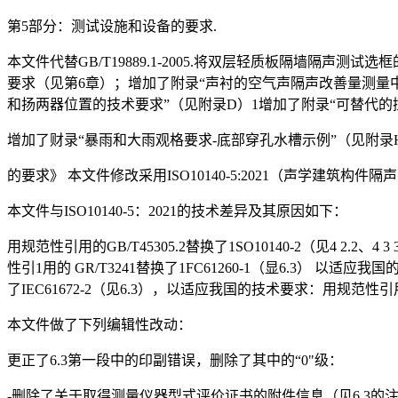
第5部分：测试设施和设备的要求.
本文件代替GB/T19889.1-2005.将双层轻质板隔墙隔声测
要求（见第6章）；增加了附录“声衬的空气声隔声改善量测量
和扬两器位置的技术要求”（见附录D）1增加了附录“可替代的
增加了财录“暴雨和大雨观格要求-底部穿孔水槽示例”（见附录
的要求》 本文件修改采用ISO10140-5:2021（声学建筑构
本文件与ISO10140-5：2021的技术差异及其原因如下：
用规范性引用的GB/T45305.2替换了1SO10140-2（见4 2.2
性引1用的 GR/T3241替换了1FC61260-1（显6.3） 以适应
了IEC61672-2（见6.3），以适应我国的技术要求：用规范性引用的I
本文件做了下列编辑性改动：
更正了6.3第一段中的印副错误，删除了其中的“0"级：
-删除了关于取得测量仪器型式评价证书的附件信息（见6.3的