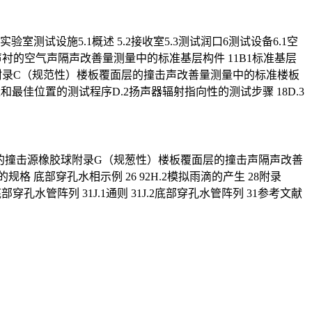
验室测试设施5.1概述 5.2接收室5.3测试润口6测试设备6.1空
性）声衬的空气声隔声改善量测量中的标准基层构件 11B1标准基层
墙”）附录C（规范性）楼板覆面层的撞击声改善量测量中的标准楼板
量和最佳位置的测试程序D.2扬声器辐射指向性的测试步骤 18D.3
.2重面软的撞击源橡胶球附录G（规葱性）楼板覆面层的撞击声隔声改善
格 底部穿孔水相示例 26 92H.2模拟雨滴的产生 28附录
孔水管阵列 31J.1通则 31J.2底部穿孔水管阵列 31参考文献