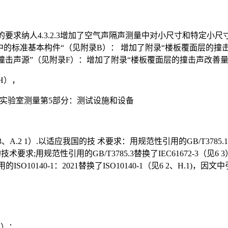
试选框的要求纳人4.3.2.3增加了空气声隔声测量中对小尺寸和特定小尺
中的标准基本构件“（见附录B）： 增加了附录“楼板覆面层的撞
撞击声源”（见附录F）：增加了附录“楼板覆面层的撞击声改善
H），
件隔声实验室测量第5部分：测试设施和设备
、4 3 3、A.2 1）.以适应我国的技 术要求：用规范性引用的GB/T37
我国的技术要求;用规范性引用的GB/T3785.3替换了IEC61672-3（
SO10140-1：2021替换了ISO10140-1（见6 2、H.1)，
注）：