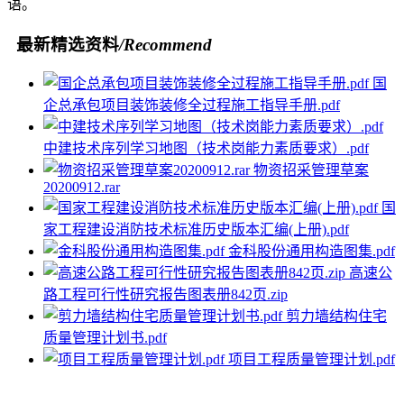
语。
最新精选资料
/Recommend
国
企总承包项目装饰装修全过程施工指导手册.pdf
中建技术序列学习地图（技术岗能力素质要求）.pdf
物资招采管理草案
20200912.rar
国
家工程建设消防技术标准历史版本汇编(上册).pdf
金科股份通用构造图集.pdf
高速公
路工程可行性研究报告图表册842页.zip
剪力墙结构住宅
质量管理计划书.pdf
项目工程质量管理计划.pdf