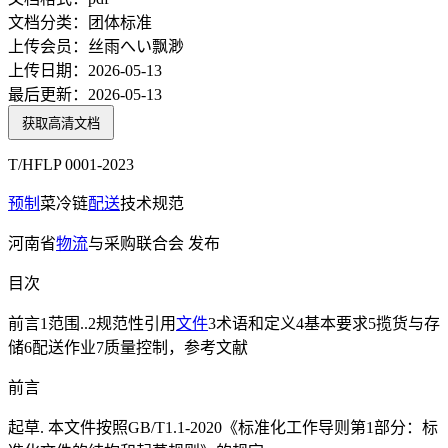
文档分类：
团体标准
上传会员：
丝雨へい飘渺
上传日期：
2026-05-13
最后更新：
2026-05-13
获取高清文档
T/HFLP 0001-2023
预制
菜冷链
配送
技术规范
河南省
物流
与采购联合会 发布
目次
前言1范围..2规范性引用
文件
3术语和定义4基本要求5揽货与存
储6配送作业7质量控制，参考文献
前言
起草. 本文件按照GB/T1.1-2020《标准化工作导则第1部分：标