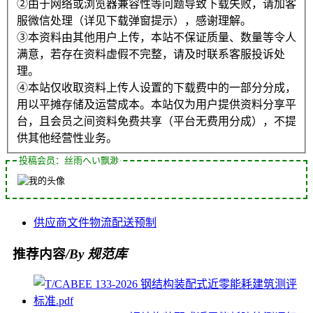
②由于网络或浏览器兼容性等问题导致下载失败，请加客
服微信处理（详见下载弹窗提示），感谢理解。
③本资料由其他用户上传，本站不保证质量、数量等令人
满意，若存在资料虚假不完整，请及时联系客服投诉处
理。
④本站仅收取资料上传人设置的下载费中的一部分分成，
用以平摊存储及运营成本。本站仅为用户提供资料分享平
台，且会员之间资料免费共享（平台无费用分成），不提
供其他经营性业务。
投稿会员：丝雨へい飘渺
供应商
文件
物流
配送
预制
推荐内容
/By 规范库