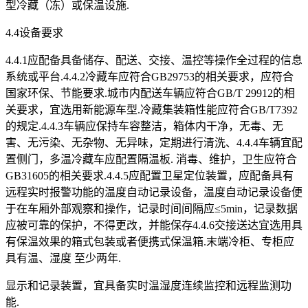
型冷藏（冻）或保温设施.
4.4设备要求
4.4.1应配备具备储存、配送、交接、温控等操作全过程的信息
系统或平台.4.4.2冷藏车应符合GB29753的相关要求，应符合
国家环保、节能要求.城市内配送车辆应符合GB/T 29912的相
关要求，宜选用新能源车型.冷藏集装箱性能应符合GB/T7392
的规定.4.4.3车辆应保持车容整洁，箱体内干净，无毒、无
害、无污染、无杂物、无异味，定期进行清洗、4.4.4车辆宜配
置侧门，多温冷藏车应配置隔温板. 消毒、维护，卫生应符合
GB31605的相关要求.4.4.5应配置卫星定位装置，应配备具有
远程实时报警功能的温度自动记录设备，温度自动记录设备便
于在车厢外部观察和操作，记录时间间隔应≤5min，记录数据
应被可靠的保护，不得更改，并能保存4.4.6交接送达宜选用具
有保温效果的箱式包装或者便携式保温箱.末端冷柜、专柜应
具有温、湿度 至少两年.
显示和记录装置，宜具备实时温湿度连续监控和远程监测功
能.