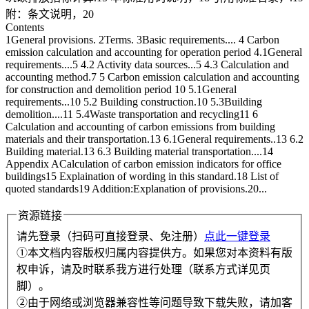
附：条文说明，20
Contents
1General provisions. 2Terms. 3Basic requirements.... 4 Carbon
emission calculation and accounting for operation period 4.1General
requirements....5 4.2 Activity data sources...5 4.3 Calculation and
accounting method.7 5 Carbon emission calculation and accounting
for construction and demolition period 10 5.1General
requirements...10 5.2 Building construction.10 5.3Building
demolition....11 5.4Waste transportation and recycling11 6
Calculation and accounting of carbon emissions from building
materials and their transportation.13 6.1General requirements..13 6.2
Building material.13 6.3 Building material transportation....14
Appendix ACalculation of carbon emission indicators for office
buildings15 Explaination of wording in this standard.18 List of
quoted standards19 Addition:Explanation of provisions.20...
资源链接
请先登录（扫码可直接登录、免注册）
点此一键登录
①本文档内容版权归属内容提供方。如果您对本资料有版
权申诉，请及时联系我方进行处理（联系方式详见页
脚）。
②由于网络或浏览器兼容性等问题导致下载失败，请加客