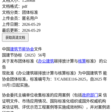
文档大小：
1.28MB
文档格式：
pdf
文档分类：
团体标准
上传会员：
匿名用户
上传日期：
2026-05-29
最后更新：
2026-05-29
获取高清文档
中国
建筑节能
协会
文件
国建节协标（2025）56号
关于发布团体标准《
办公建筑
碳排放计算与
核算
标准》 的公
告
现批准《办公建筑碳排放计算与核算标准》为中国建筑节 能
协会团体标准，标准编号为：T/CABEE116-2025，自2025 年
10月1日起实施。
协会委托主编单位收集标准的应用案例（包括
政府部门
采 信
证明文件、市场应用情况、国际标准化组织或国外权威机构
采信证明、评优示范工程案例等实施成效材料），并对案例进