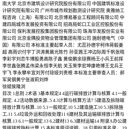
南大学 北京市建筑设计研究院股份有限公司 中国建筑标准设
计研究院有限公司 广州市城市规划勘测设计研究院 奥雅纳工
程咨询（上海）有限公司 北京博易基业工程顾问有限公司 中
建四局城市发展投资有限公司 招商局蛇口工业区控股股份有
限公司 保利发展控股集团股份有限公司 珠海华发股份实业有
限公司 北京金隅投资物业管理集团有限公司 施耐德电气（中
国）有限公司 本标准主要起草人员：尤蕊孙德宇柯伟蒋毅姜
超 高雨识付宇丁洪涛黄晨光陈竹 孙亚茜王冲边际周千帆张晓
李彩宇刘恋牛博股勇高陈子鑫 黄俊鹏余琼赛杨王小兵王前挥
李世鑫张腾孟伟梁永恒李天航 关玉荣李宏坤康艳博王戈兵王
宇飞 李永攀牟宣刘芳付琼娅刘贵根 本标准主要审查人员：郝
军吴钢黄宁张淑莉刘烨
徐斌侯隆浏
目次 1总则 2术语 3基本规定4 4运行碳排放计算与核算 4.1一般
规定. 4.2活动数据来源..5 4.3计算与核算方法7 5建造及拆除碳
排放计算与核算..10 5.1一般规定.10 5.2建造施工10 5.3拆除施
工.11 5.4垃圾外运和回收处理11 6建材及其运输碳排放计算与
核算.13 6.1一般规定.13 6.2建材13 6.3建材运输14 附录A办公建
筑碳排放指标计算.15 本标准用词说明，18 引用标准名录，.19