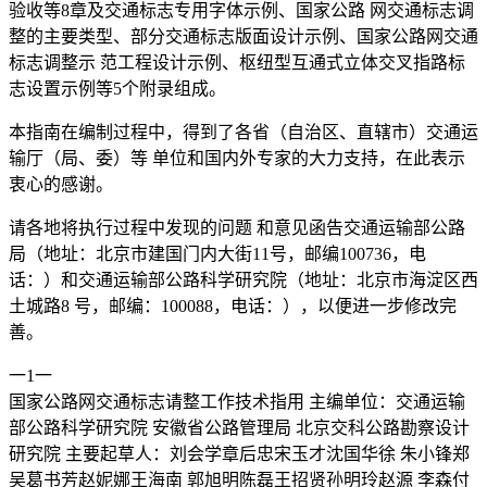
验收等8章及交通标志专用字体示例、国家公路 网交通标志调
整的主要类型、部分交通标志版面设计示例、国家公路网交通
标志调整示 范工程设计示例、枢纽型互通式立体交叉指路标
志设置示例等5个附录组成。
本指南在编制过程中，得到了各省（自治区、直辖市）交通运
输厅（局、委）等 单位和国内外专家的大力支持，在此表示
衷心的感谢。
请各地将执行过程中发现的问题 和意见函告交通运输部公路
局（地址：北京市建国门内大街11号，邮编100736，电
话：）和交通运输部公路科学研究院（地址：北京市海淀区西
土城路8 号，邮编：100088，电话：），以便进一步修改完
善。
一1一
国家公路网交通标志请整工作技术指用 主编单位：交通运输
部公路科学研究院 安徽省公路管理局 北京交科公路勘察设计
研究院 主要起草人：刘会学章后忠宋玉才沈国华徐 朱小锋郑
吴葛书芳赵妮娜王海南 郭旭明陈磊王招贤孙明玲赵源 李森付