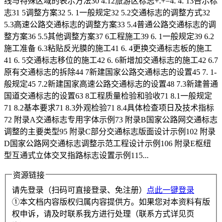
线与特殊区域的表示方法30 4.12旅游区标志+.+=4. 4. 13告示标
志31 5调整方案32 5. 1一般规定32 5.2交通标志的调整方式32
5.3高速公路交通标志的调整方案33 5.4普通公路交通标志的调
整方案36 5.5其他调整方案37 6工程施工39 6. 1一般规定39 6.2
施工准备 6.3粘贴反光膜的施工41 6. 4更换交通标志板的施工
41 6. 5交通标志移位的施工42 6. 6新增加交通标志的施工42 6.7
原有交通标志的拆除44 7新建国家公路交通标志的设置45 7. 1-
般规定45 7.2新建国家高速公路交通标志的设置48 7.3新建普通
国道交通标志的设置63 8工程质量检验和验收71 8.1一般规定
71 8.2基本要求71 8.3外观检验71 8.4具体检查项日及技术指标
72 附录A交通标志专用字体示例73 附录B国家公路网交通标志
调整的主要类型95 附录C部分交通标志版面设计示例102 附录
D国家公路网交通标志调整示范工程设计示例106 附录E枢纽
型互通式立体交叉指路标志设置示例115...
资源链接
请先登录（扫码可直接登录、免注册）
点此一键登录
①本文档内容版权归属内容提供方。如果您对本资料有版
权申诉，请及时联系我方进行处理（联系方式详见页