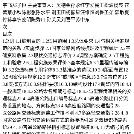
宇飞郑子恒 主要审查人：吴德金孙永红李爱民王松波杨亮 花
蕾蔡小秋陈彬张陈水平 谢玉田杨振星汪维恒刘鲁圣弟 郭敏夏
传荪李农姜明陈秀川 孙芙灵刘喜平苏中东
次
目次
1总则 1.1编制目的 1.2适用范围 1.3总体要求 1.4与相关标准规
范的关系 2实施步骤 2.1国家公路网路线梳理及里程统计 2.2基
础资料收集 2.3现状交通标志评价 2.4调整方案确定 2.5工程施
工和验收 2.6工程实施效果评价 3基本规定6 3.1里程传递与编
排 3.2交通标志专用字体8 3.3基准点的选取.10 3.4版面布置12
3.5图案使用规定12 3.6“市区”或“城区”信息15 3.7设置位置15
3.8支撑方式16 3.9材料要求16 3.10结构设计17 4调整内容18 4.1
一般规定18 4.2公路命名和编号标志18 4.3与里程传递相关的交
通标志22 4. 4高速公路出口编号标志23 4.5高速公路出口分流
鼻设置的地点、方向标志28 4.6高密度路网的交通指引28
医公路网交通标志调整工作技术测 4.7多路径交通指引28 4. 8
国家公路与其他交通运输方式的衔接指引29 6°双标识指路系
统29 4. 10普通公路路径指引标志设置规模30 4, 11无编号的路